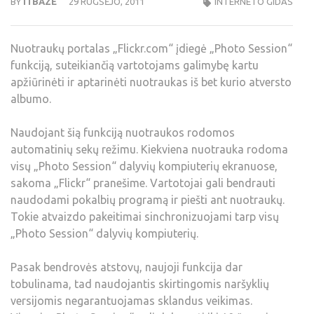
BY
ITBAZE
29 RUGSĖJO, 2011
INTERNETO GIDAS
Nuotraukų portalas „Flickr.com“ įdiegė „Photo Session“
funkciją, suteikiančią vartotojams galimybę kartu
apžiūrinėti ir aptarinėti nuotraukas iš bet kurio atversto
albumo.
Naudojant šią funkciją nuotraukos rodomos
automatinių sekų režimu. Kiekviena nuotrauka rodoma
visų „Photo Session“ dalyvių kompiuterių ekranuose,
sakoma „Flickr“ pranešime. Vartotojai gali bendrauti
naudodami pokalbių programą ir piešti ant nuotraukų.
Tokie atvaizdo pakeitimai sinchronizuojami tarp visų
„Photo Session“ dalyvių kompiuterių.
Pasak bendrovės atstovų, naujoji funkcija dar
tobulinama, tad naudojantis skirtingomis naršyklių
versijomis negarantuojamas sklandus veikimas.