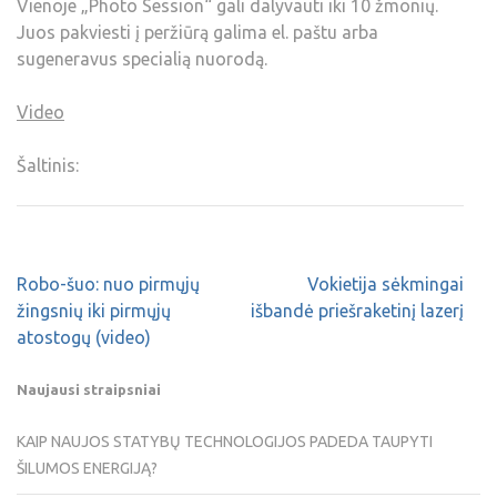
Vienoje „Photo Session“ gali dalyvauti iki 10 žmonių.
Juos pakviesti į peržiūrą galima el. paštu arba
sugeneravus specialią nuorodą.
Video
Šaltinis:
Robo-šuo: nuo pirmųjų
Vokietija sėkmingai
žingsnių iki pirmųjų
išbandė priešraketinį lazerį
atostogų (video)
Naujausi straipsniai
KAIP NAUJOS STATYBŲ TECHNOLOGIJOS PADEDA TAUPYTI
ŠILUMOS ENERGIJĄ?