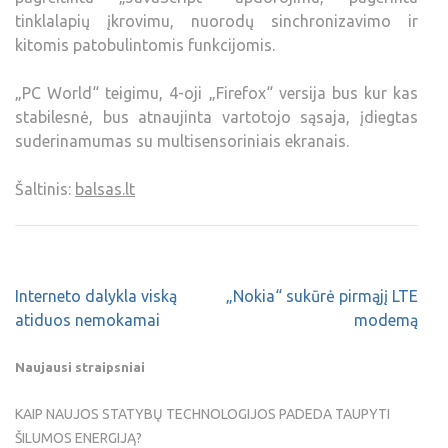
tinklalapių įkrovimu, nuorodų sinchronizavimo ir
kitomis patobulintomis funkcijomis.
„PC World“ teigimu, 4-oji „Firefox“ versija bus kur kas
stabilesnė, bus atnaujinta vartotojo sąsaja, įdiegtas
suderinamumas su multisensoriniais ekranais.
Šaltinis:
balsas.lt
Interneto dalykla viską
„Nokia“ sukūrė pirmąjį LTE
atiduos nemokamai
modemą
Naujausi straipsniai
KAIP NAUJOS STATYBŲ TECHNOLOGIJOS PADEDA TAUPYTI
ŠILUMOS ENERGIJĄ?