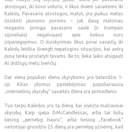
atostogas, iki kovo vidurio, ir likus dviem savaitėms iki
Kalėdų. Pavasario atostogos, matyt, yra puikus metas
išsiskirti jaunoms poroms – juk daug maloniau
mėgautis pirmąja pavasario saule (ir trumpais
sijonėliais) negalvojant apie kokius nors
įsipareigojimus. O išsiskyrimas likus porai savaičių iki
Kalėdų leidžia išvengti nepatogios situacijos, kai antrą
pusę tenka pristatyti tėvams. Be to, lieka laiko atsigauti
iki didžiųjų metų švenčių.
Dar viena populiari diena skyryboms yra balandžio 1-
oji. Kitas įdomus pastebėjimas: populiariausia
„internetinių skyrybų“ savaitės diena yra pirmadienis.
Tuo tarpu Kalėdos yra ta diena, kai įvyksta mažiausiai
skyrybų. Kaip spėja D.McCandlessas, arba tai būtų
tiesiog „pernelyg žiauru“, arba tiesiog „Facebook“
vartotojai gruodžio 25 dieną yra pernelyg užsiėmę, kad