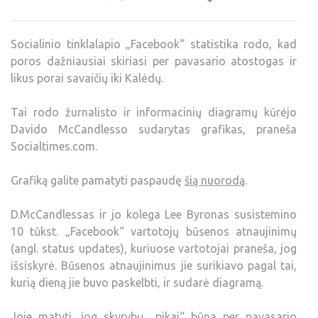
Socialinio tinklalapio „Facebook“ statistika rodo, kad
poros dažniausiai skiriasi per pavasario atostogas ir
likus porai savaičių iki Kalėdų.
Tai rodo žurnalisto ir informacinių diagramų kūrėjo
Davido McCandlesso sudarytas grafikas, praneša
Socialtimes.com.
Grafiką galite pamatyti paspaudę
šią nuorodą
.
D.McCandlessas ir jo kolega Lee Byronas susistemino
10 tūkst. „Facebook“ vartotojų būsenos atnaujinimų
(angl. status updates), kuriuose vartotojai praneša, jog
išsiskyrė. Būsenos atnaujinimus jie surikiavo pagal tai,
kurią dieną jie buvo paskelbti, ir sudarė diagramą.
Joje matyti, jog skyrybų „pikai“ būna per pavasario