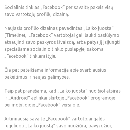
Socialinis tinklas „Facebook“ per savaitę pakeis visų
savo vartotojų profilių dizainą.
Naujasis profilio dizainas pavadintas „Laiko juosta“
(Timeline), „Facebook“ vartotojai gali laukti pasiūlymo
atnaujinti savo paskyros išvaizdą, arba patys jį įsijungti
specialiame socialinio tinklo puslapyje, sakoma
„Facebook“ tinklaraštyje.
Čia pat pateikiama informacija apie svarbiausius
pakeitimus ir naujas galimybes.
Taip pat pranešama, kad „Laiko juosta“ nuo šiol atsiras
ir „Android“ aplinkai skirtoje „Facebook“ programoje
bei mobiliojoje „Facebook“ versijoje.
Artimiausią savaitę „Facebook“ vartotojai galės
reguliuoti „Laiko juostą“ savo nuožiūra, pavyzdžiui,