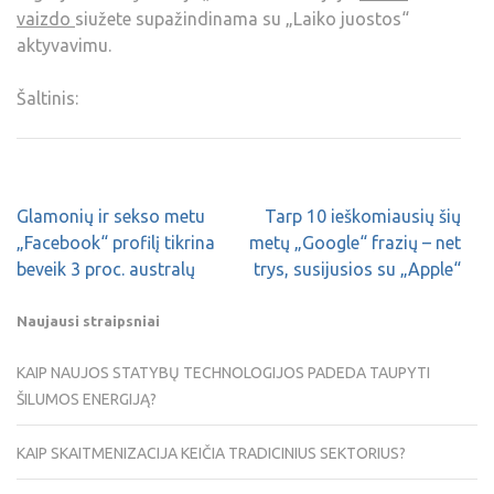
vaizdo
siužete supažindinama su „Laiko juostos“
aktyvavimu.
Šaltinis:
Glamonių ir sekso metu
Tarp 10 ieškomiausių šių
„Facebook“ profilį tikrina
metų „Google“ frazių – net
beveik 3 proc. australų
trys, susijusios su „Apple“
Naujausi straipsniai
KAIP NAUJOS STATYBŲ TECHNOLOGIJOS PADEDA TAUPYTI
ŠILUMOS ENERGIJĄ?
KAIP SKAITMENIZACIJA KEIČIA TRADICINIUS SEKTORIUS?