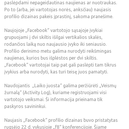
paslėpdami nepageidautinas naujienas ar nuotraukas.
Po to (arba, jei vartotojas norės, anksčiau) naujasis
profilio dizainas pakeis įprastinį, sakoma pranešime.
Naujojoje „Facebook“ vartotojo sąsajoje įvykiai
grupuojami į dvi skiltis išilgai vertikalios skalės,
rodančios laiką nuo naujausio įvyko iki seniausio.
Profilio derinimo metu galima nurodyti reikšmingas
naujienas, kurios bus išplėstos per dvi skiltis.
„Facebook“ vartotojai taip pat gali paslėpti tam tikrus
įvykius arba nurodyti, kas turi teisę juos pamatyti.
Naudojantis „Laiko juosta“ galima peržiūrėti „Veismų
žurnalą“ (Activity Log), kuriame registruojami visi
vartotojo veiksmai. Ši informacija prieinama tik
paskyros savininkui.
Naujasis „Facebook“ profilio dizainas buvo pristatytas
rugsėjo 22 d. vykusioje „f8“ konferencijoje.
Šiame