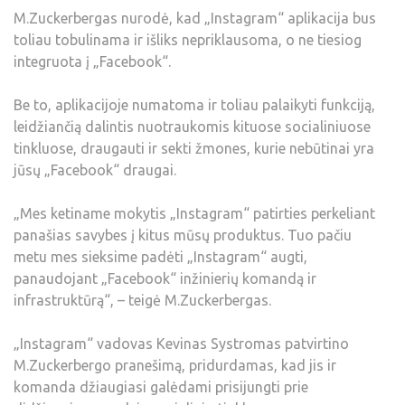
M.Zuckerbergas nurodė, kad „Instagram“ aplikacija bus
toliau tobulinama ir išliks nepriklausoma, o ne tiesiog
integruota į „Facebook“.
Be to, aplikacijoje numatoma ir toliau palaikyti funkciją,
leidžiančią dalintis nuotraukomis kituose socialiniuose
tinkluose, draugauti ir sekti žmones, kurie nebūtinai yra
jūsų „Facebook“ draugai.
„Mes ketiname mokytis „Instagram“ patirties perkeliant
panašias savybes į kitus mūsų produktus. Tuo pačiu
metu mes sieksime padėti „Instagram“ augti,
panaudojant „Facebook“ inžinierių komandą ir
infrastruktūrą“, – teigė M.Zuckerbergas.
„Instagram“ vadovas Kevinas Systromas patvirtino
M.Zuckerbergo pranešimą, pridurdamas, kad jis ir
komanda džiaugiasi galėdami prisijungti prie