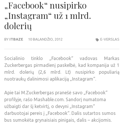
„Facebook“ nusipirko
„Instagram“ už 1 mlrd.
dolerių
BY
ITBAZE
10 BALANDŽIO, 2012
E-VERSLAS
Socialinio tinklo „Facebook“ vadovas Markas
Zuckerbergas pirmadienį paskelbė, kad kompanija už 1
mlrd. dolerių (2,6 mlrd. Lt) nusipirko populiarią
nuotraukų dalinimosi aplikaciją „Instagram“.
Apie tai M.Zuckerbergas pranešė savo „Facebook“
profilyje, rašo Mashable.com. Sandorį numatoma
užbaigti dar šį ketvirtį, o devyni „Instagram“
darbuotojai pereis į „Facebook“. Dalis sutartos sumos
bus sumokėta grynaisiais pinigais, dalis – akcijomis.