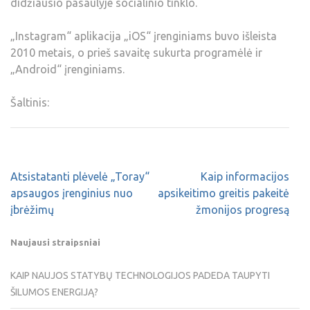
didžiausio pasaulyje socialinio tinklo.
„Instagram“ aplikacija „iOS“ įrenginiams buvo išleista
2010 metais, o prieš savaitę sukurta programėlė ir
„Android“ įrenginiams.
Šaltinis:
Atsistatanti plėvelė „Toray“
Kaip informacijos
apsaugos įrenginius nuo
apsikeitimo greitis pakeitė
įbrėžimų
žmonijos progresą
Naujausi straipsniai
KAIP NAUJOS STATYBŲ TECHNOLOGIJOS PADEDA TAUPYTI
ŠILUMOS ENERGIJĄ?