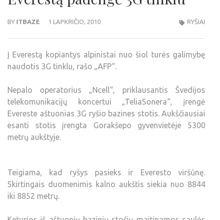
BY
ITBAZE
1 LAPKRIČIO, 2010
RYŠIAI
Į Everestą kopiantys alpinistai nuo šiol turės galimybę
naudotis 3G tinklu, rašo „AFP“.
Nepalo operatorius „Ncell“, priklausantis Švedijos
telekomunikacijų koncertui „TeliaSonera“, įrengė
Evereste aštuonias 3G ryšio bazines stotis. Aukščiausiai
esanti stotis įrengta Gorakšepo gyvenvietėje 5300
metrų aukštyje.
Teigiama, kad ryšys pasieks ir Everesto viršūnę.
Skirtingais duomenimis kalno aukštis siekia nuo 8844
iki 8852 metrų.
Keturios iš aštuonių bazinių stočių maitinamos saulės