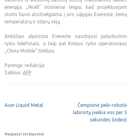
energija. „Ncell“ inžinieriai teigia, kad projektuojant
stotis buvo atsižvelgiama į oro sąlygas Evereste: žemą
temperatūrą ir stiprų vėją.
Ankščiau alpinistai Evereste naudojosi palydovinio
ryšio telefonais, o taip pat Kinijos ryšio operatoriaus
„China Mobile“ tinklais.
Parengė: redakcija
Šaltinis:
AFP
Acer Liquid Metal
Čempionė pelė-robotė
labirintą įveikia vos per 5
sekundes (video)
Naujausi straipsniai