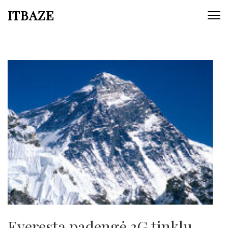
ITBAZE
Everestą padengė 3G tinklu