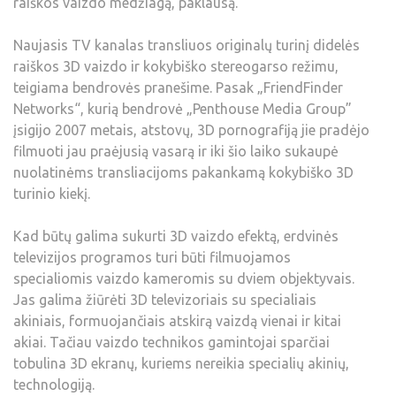
raiškos vaizdo medžiagą, paklausą.
Naujasis TV kanalas transliuos originalų turinį didelės
raiškos 3D vaizdo ir kokybiško stereogarso režimu,
teigiama bendrovės pranešime. Pasak „FriendFinder
Networks“, kurią bendrovė „Penthouse Media Group”
įsigijo 2007 metais, atstovų, 3D pornografiją jie pradėjo
filmuoti jau praėjusią vasarą ir iki šio laiko sukaupė
nuolatinėms transliacijoms pakankamą kokybiško 3D
turinio kiekį.
Kad būtų galima sukurti 3D vaizdo efektą, erdvinės
televizijos programos turi būti filmuojamos
specialiomis vaizdo kameromis su dviem objektyvais.
Jas galima žiūrėti 3D televizoriais su specialiais
akiniais, formuojančiais atskirą vaizdą vienai ir kitai
akiai. Tačiau vaizdo technikos gamintojai sparčiai
tobulina 3D ekranų, kuriems nereikia specialių akinių,
technologiją.