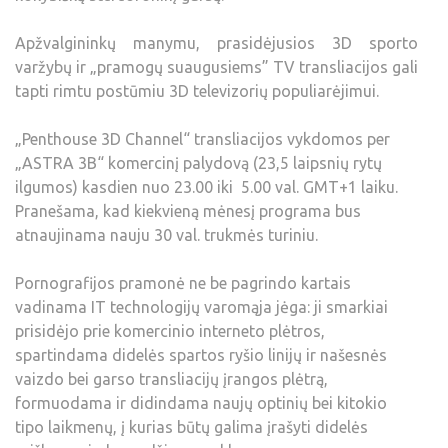
Apžvalgininkų manymu, prasidėjusios 3D sporto
varžybų ir „pramogų suaugusiems” TV transliacijos gali
tapti rimtu postūmiu 3D televizorių populiarėjimui.
„Penthouse 3D Channel“ transliacijos vykdomos per
„ASTRA 3B“ komercinį palydovą (23,5 laipsnių rytų
ilgumos) kasdien nuo 23.00 iki 5.00 val. GMT+1 laiku.
Pranešama, kad kiekvieną mėnesį programa bus
atnaujinama nauju 30 val. trukmės turiniu.
Pornografijos pramonė ne be pagrindo kartais
vadinama IT technologijų varomąja jėga: ji smarkiai
prisidėjo prie komercinio interneto plėtros,
spartindama didelės spartos ryšio linijų ir našesnės
vaizdo bei garso transliacijų įrangos plėtrą,
formuodama ir didindama naujų optinių bei kitokio
tipo laikmenų, į kurias būtų galima įrašyti didelės