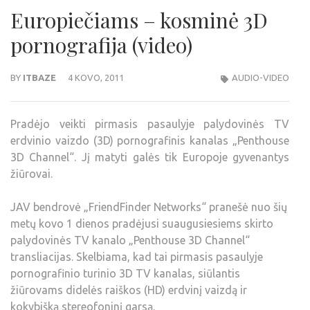
Europiečiams – kosminė 3D
pornografija (video)
BY
ITBAZE
4 KOVO, 2011
AUDIO-VIDEO
Pradėjo veikti pirmasis pasaulyje palydovinės TV
erdvinio vaizdo (3D) pornografinis kanalas „Penthouse
3D Channel“. Jį matyti galės tik Europoje gyvenantys
žiūrovai.
JAV bendrovė „FriendFinder Networks“ pranešė nuo šių
metų kovo 1 dienos pradėjusi suaugusiesiems skirto
palydovinės TV kanalo „Penthouse 3D Channel“
transliacijas. Skelbiama, kad tai pirmasis pasaulyje
pornografinio turinio 3D TV kanalas, siūlantis
žiūrovams didelės raiškos (HD) erdvinį vaizdą ir
kokybišką stereofoninį garsą.