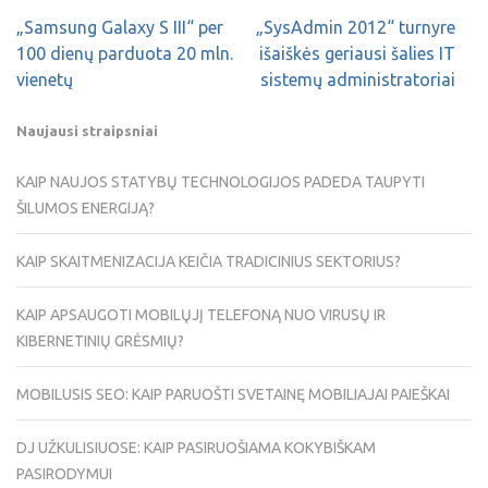
„Samsung Galaxy S III“ per
„SysAdmin 2012“ turnyre
100 dienų parduota 20 mln.
išaiškės geriausi šalies IT
vienetų
sistemų administratoriai
Naujausi straipsniai
KAIP NAUJOS STATYBŲ TECHNOLOGIJOS PADEDA TAUPYTI
ŠILUMOS ENERGIJĄ?
KAIP SKAITMENIZACIJA KEIČIA TRADICINIUS SEKTORIUS?
KAIP APSAUGOTI MOBILŲJĮ TELEFONĄ NUO VIRUSŲ IR
KIBERNETINIŲ GRĖSMIŲ?
MOBILUSIS SEO: KAIP PARUOŠTI SVETAINĘ MOBILIAJAI PAIEŠKAI
DJ UŽKULISIUOSE: KAIP PASIRUOŠIAMA KOKYBIŠKAM
PASIRODYMUI