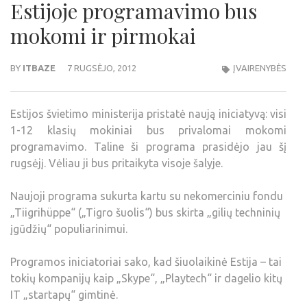
Estijoje programavimo bus
mokomi ir pirmokai
BY
ITBAZE
7 RUGSĖJO, 2012
ĮVAIRENYBĖS
Estijos švietimo ministerija pristatė naują iniciatyvą: visi
1-12 klasių mokiniai bus privalomai mokomi
programavimo. Taline ši programa prasidėjo jau šį
rugsėjį. Vėliau ji bus pritaikyta visoje šalyje.
Naujoji programa sukurta kartu su nekomerciniu fondu
„Tiigrihüppe“ („Tigro šuolis“) bus skirta „gilių techninių
įgūdžių“ populiarinimui.
Programos iniciatoriai sako, kad šiuolaikinė Estija – tai
tokių kompanijų kaip „Skype“, „Playtech“ ir dagelio kitų
IT „startapų“ gimtinė.