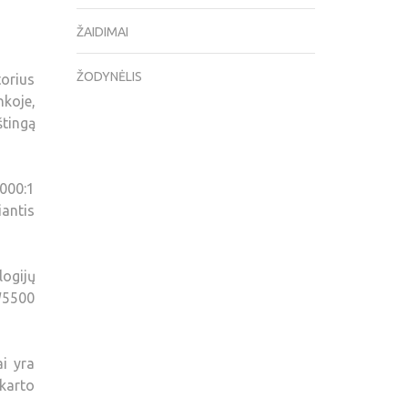
ŽAIDIMAI
ŽODYNĖLIS
torius
koje,
štingą
000:1
iantis
logijų
TW5500
ai yra
 karto