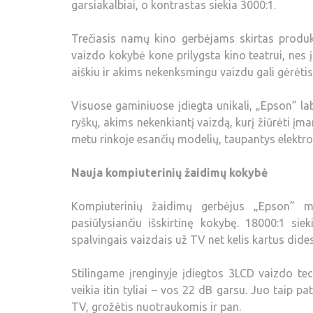
garsiakalbiai, o kontrastas siekia 3000:1.
Trečiasis namų kino gerbėjams skirtas produk
vaizdo kokybė kone prilygsta kino teatrui, nes 
aiškiu ir akims nekenksmingu vaizdu gali gėrėtis 
Visuose gaminiuose įdiegta unikali, „Epson” labo
ryškų, akims nekenkiantį vaizdą, kurį žiūrėti įma
metu rinkoje esančių modelių, taupantys elektros
Nauja kompiuterinių žaidimų kokybė
Kompiuterinių žaidimų gerbėjus „Epson” m
pasiūlysiančiu išskirtinę kokybę. 18000:1 siek
spalvingais vaizdais už TV net kelis kartus did
Stilingame įrenginyje įdiegtos 3LCD vaizdo te
veikia itin tyliai – vos 22 dB garsu. Juo taip 
TV, grožėtis nuotraukomis ir pan.