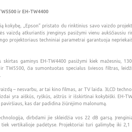
-TW5500 ir EH-TW4400
ą kokybę, „Epson” pristato du rinktinius savo vaizdo projek
vaizdą atkuriantis įrenginys pasižymi vienu aukščiausiu rin
lingo projektoriaus techniniai parametrai garantuoja nepriekai
s skirtas gaminys EH-TW4400 pasižymi kiek mažesniu, 130
p ir TW5500, čia sumontuotas specialus šviesos filtras, leidž
.
vaizdą – nesvarbu, ar tai kino filmas, ar TV laida. 3LCD techno
zdai yra aiškūs, ryškūs, aštrūs ir išskirtinai kokybiški. EH-
i paviršiaus, kas dar padidina žiūrėjimo malonumą.
hnologija, dirbdami jie skleidžia vos 22 dB garsą. Įrengini
 tiek vertikalioje padėtyse. Projektoriai turi galimybę iki 2,1