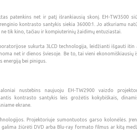
tas patenkins net ir patį išrankiausią skonį. EH-TW3500 si
įrenginio kontrasto santykis siekia 36000:1. Jo atkuriamu natū
ne tik kino, tačiau ir kompiuterinių žaidimų entuziastai.
ratorijose sukurta 3LCD technologija, leidžianti išgauti itin 
noma net ir dienos šviesoje. Be to, tai vieni ekonomiškiausių i
 energiją bei pinigus.
aloniai nustebins naujuoju EH-TW2900 vaizdo projektor
iantis kontrasto santykis leis grožėtis kokybiškais, dinami
esniame ekrane.
chnologijos. Projektoriuje sumontuotos garso kolonėlės. Įre
pat galima žiūrėti DVD arba Blu-ray formato filmus ar kitą med