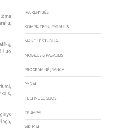
ĮVAIRENYBĖS
ūloma
raliu,
KOMPIUTERIŲ PASAULIS
MANO IT STUDIJA
aiškų,
š šiuo
MOBILUSIS PASAULIS
PROGRAMINĖ ĮRANGA
RYŠIAI
iumi,
škais,
TECHNOLOGIJOS
TRUMPAI
nginys
žiagą,
VIRUSAI