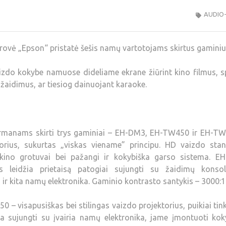
AUDIO
drovė „Epson“ pristatė šešis namų vartotojams skirtus gaminiu
aizdo kokybe namuose dideliame ekrane žiūrint kino filmus, 
žaidimus, ar tiesiog dainuojant karaoke.
urmanams skirti trys gaminiai – EH-DM3, EH-TW450 ir EH-TW
rius, sukurtas „viskas viename” principu. HD vaizdo stan
 kino grotuvai bei pažangi ir kokybiška garso sistema. E
s leidžia prietaisą patogiai sujungti su žaidimų konsol
ir kita namų elektronika. Gaminio kontrasto santykis – 3000:1
– visapusiškas bei stilingas vaizdo projektorius, puikiai tin
ma sujungti su įvairia namų elektronika, jame įmontuoti kok