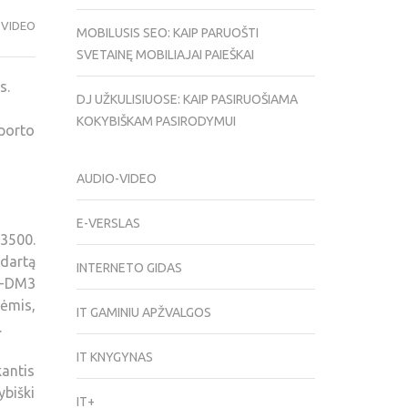
-VIDEO
MOBILUSIS SEO: KAIP PARUOŠTI
SVETAINĘ MOBILIAJAI PAIEŠKAI
s.
DJ UŽKULISIUOSE: KAIP PASIRUOŠIAMA
KOKYBIŠKAM PASIRODYMUI
sporto
AUDIO-VIDEO
E-VERSLAS
3500.
dartą
INTERNETO GIDAS
H-DM3
ėmis,
IT GAMINIU APŽVALGOS
.
IT KNYGYNAS
kantis
ybiški
IT+