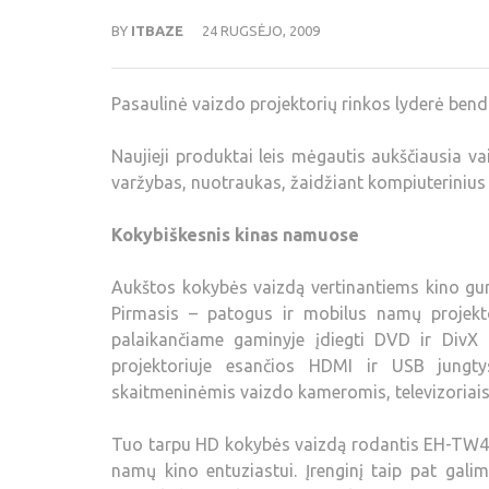
BY
ITBAZE
24 RUGSĖJO, 2009
Pasaulinė vaizdo projektorių rinkos lyderė ben
Naujieji produktai leis mėgautis aukščiausia v
varžybas, nuotraukas, žaidžiant kompiuterinius 
Kokybiškesnis kinas namuose
Aukštos kokybės vaizdą vertinantiems kino g
Pirmasis – patogus ir mobilus namų projekto
palaikančiame gaminyje įdiegti DVD ir DivX
projektoriuje esančios HDMI ir USB jungty
skaitmeninėmis vaizdo kameromis, televizoriais 
Tuo tarpu HD kokybės vaizdą rodantis EH-TW450 
namų kino entuziastui. Įrenginį taip pat gali