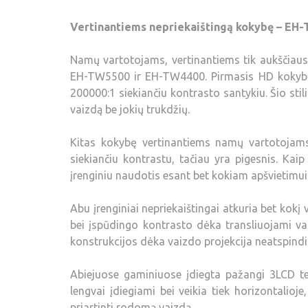
Vertinantiems nepriekaištingą kokybę – EH
Namų vartotojams, vertinantiems tik aukščiausi
EH-TW5500 ir EH-TW4400. Pirmasis HD kokybės 
200000:1 siekiančiu kontrasto santykiu. Šio sti
vaizdą be jokių trukdžių.
Kitas kokybę vertinantiems namų vartotojam
siekiančiu kontrastu, tačiau yra pigesnis. Kai
įrenginiu naudotis esant bet kokiam apšvietimui
Abu įrenginiai nepriekaištingai atkuria bet kokį 
bei įspūdingo kontrasto dėka transliuojami vai
konstrukcijos dėka vaizdo projekcija neatspind
Abiejuose gaminiuose įdiegta pažangi 3LCD tec
lengvai įdiegiami bei veikia tiek horizontalioje,
priartinti rodomą vaizdą.