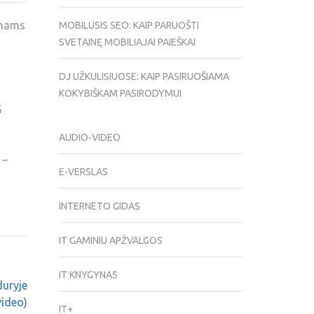
onams
MOBILUSIS SEO: KAIP PARUOŠTI
SVETAINĘ MOBILIAJAI PAIEŠKAI
DJ UŽKULISIUOSE: KAIP PASIRUOŠIAMA
KOKYBIŠKAM PASIRODYMUI
6
AUDIO-VIDEO
 –
E-VERSLAS
INTERNETO GIDAS
IT GAMINIU APŽVALGOS
IT KNYGYNAS
duryje
video)
IT+