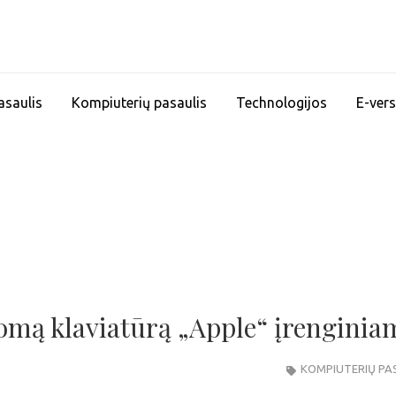
asaulis
Kompiuterių pasaulis
Technologijos
E-vers
tomą klaviatūrą „Apple“ įrenginia
KOMPIUTERIŲ PA