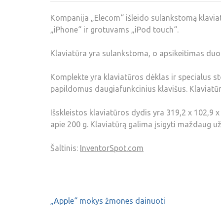
Kompanija „Elecom“ išleido sulankstomą klavia
„iPhone“ ir grotuvams „iPod touch“.
Klaviatūra yra sulankstoma, o apsikeitimas duo
Komplekte yra klaviatūros dėklas ir specialus st
papildomus daugiafunkcinius klavišus. Klaviatū
Išskleistos klaviatūros dydis yra 319,2 x 102,9 x
apie 200 g. Klaviatūrą galima įsigyti maždaug už
Šaltinis:
InventorSpot.com
„Apple“ mokys žmones dainuoti