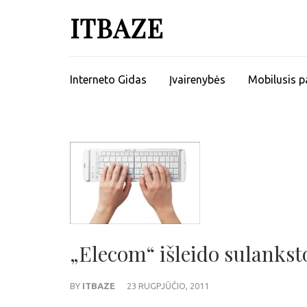
ITBAZE
Interneto Gidas
Įvairenybės
Mobilusis p
„Elecom“ išleido sulanks
BY
ITBAZE
23 RUGPJŪČIO, 2011