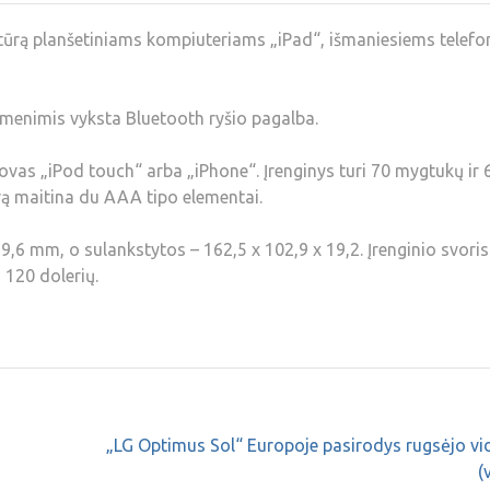
tūrą planšetiniams kompiuteriams „iPad“, išmaniesiems telef
menimis vyksta Bluetooth ryšio pagalba.
ovas „iPod touch“ arba „iPhone“. Įrenginys turi 70 mygtukų ir 
rą maitina du AAA tipo elementai.
 9,6 mm, o sulankstytos – 162,5 x 102,9 x 19,2. Įrenginio svoris
 120 dolerių.
„LG Optimus Sol“ Europoje pasirodys rugsėjo vi
(