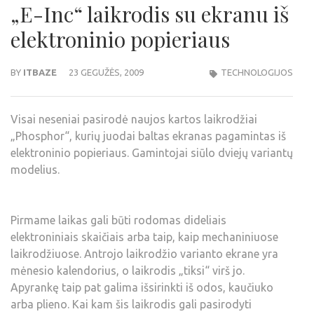
„E-Inc“ laikrodis su ekranu iš
elektroninio popieriaus
BY
ITBAZE
23 GEGUŽĖS, 2009
TECHNOLOGIJOS
Visai neseniai pasirodė naujos kartos laikrodžiai
„Phosphor“, kurių juodai baltas ekranas pagamintas iš
elektroninio popieriaus. Gamintojai siūlo dviejų variantų
modelius.
Pirmame laikas gali būti rodomas dideliais
elektroniniais skaičiais arba taip, kaip mechaniniuose
laikrodžiuose. Antrojo laikrodžio varianto ekrane yra
mėnesio kalendorius, o laikrodis „tiksi“ virš jo.
Apyrankę taip pat galima išsirinkti iš odos, kaučiuko
arba plieno. Kai kam šis laikrodis gali pasirodyti