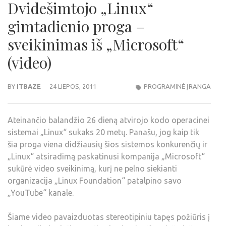
Dvidešimtojo „Linux“
gimtadienio proga –
sveikinimas iš „Microsoft“
(video)
BY
ITBAZE
24 LIEPOS, 2011
PROGRAMINĖ ĮRANGA
Ateinančio balandžio 26 dieną atvirojo kodo operacinei
sistemai „Linux“ sukaks 20 metų. Panašu, jog kaip tik
šia proga viena didžiausių šios sistemos konkurenčių ir
„Linux“ atsiradimą paskatinusi kompanija „Microsoft“
sukūrė video sveikinimą, kurį ne pelno siekianti
organizacija „Linux Foundation“ patalpino savo
„YouTube“ kanale.
Šiame video pavaizduotas stereotipiniu tapęs požiūris į