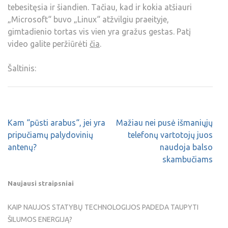
tebesitęsia ir šiandien. Tačiau, kad ir kokia atšiauri
„Microsoft“ buvo „Linux“ atžvilgiu praeityje,
gimtadienio tortas vis vien yra gražus gestas. Patį
video galite peržiūrėti
čia
.
Šaltinis:
Kam “pūsti arabus“, jei yra
Mažiau nei pusė išmaniųjų
pripučiamų palydovinių
telefonų vartotojų juos
antenų?
naudoja balso
skambučiams
Naujausi straipsniai
KAIP NAUJOS STATYBŲ TECHNOLOGIJOS PADEDA TAUPYTI
ŠILUMOS ENERGIJĄ?