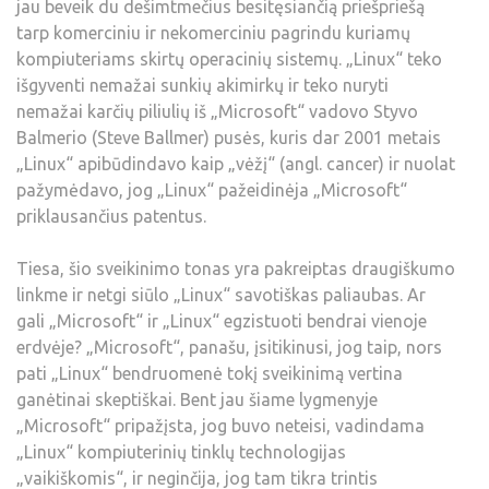
jau beveik du dešimtmečius besitęsiančią priešpriešą
tarp komerciniu ir nekomerciniu pagrindu kuriamų
kompiuteriams skirtų operacinių sistemų. „Linux“ teko
išgyventi nemažai sunkių akimirkų ir teko nuryti
nemažai karčių piliulių iš „Microsoft“ vadovo Styvo
Balmerio (Steve Ballmer) pusės, kuris dar 2001 metais
„Linux“ apibūdindavo kaip „vėžį“ (angl. cancer) ir nuolat
pažymėdavo, jog „Linux“ pažeidinėja „Microsoft“
priklausančius patentus.
Tiesa, šio sveikinimo tonas yra pakreiptas draugiškumo
linkme ir netgi siūlo „Linux“ savotiškas paliaubas. Ar
gali „Microsoft“ ir „Linux“ egzistuoti bendrai vienoje
erdvėje? „Microsoft“, panašu, įsitikinusi, jog taip, nors
pati „Linux“ bendruomenė tokį sveikinimą vertina
ganėtinai skeptiškai. Bent jau šiame lygmenyje
„Microsoft“ pripažįsta, jog buvo neteisi, vadindama
„Linux“ kompiuterinių tinklų technologijas
„vaikiškomis“, ir neginčija, jog tam tikra trintis