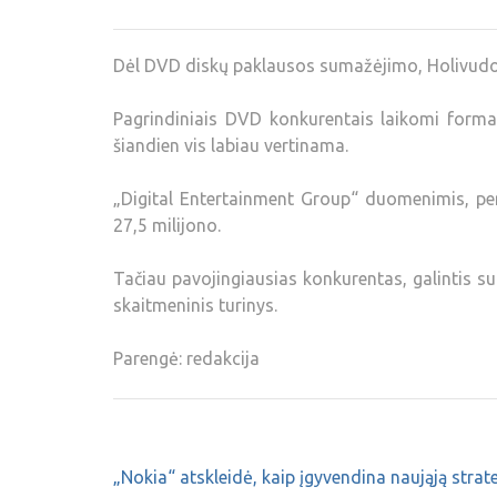
Dėl DVD diskų paklausos sumažėjimo, Holivudo s
Pagrindiniais DVD konkurentais laikomi forma
šiandien vis labiau vertinama.
„Digital Entertainment Group“ duomenimis, pe
27,5 milijono.
Tačiau pavojingiausias konkurentas, galintis sun
skaitmeninis turinys.
Parengė: redakcija
„Nokia“ atskleidė, kaip įgyvendina naująją strate