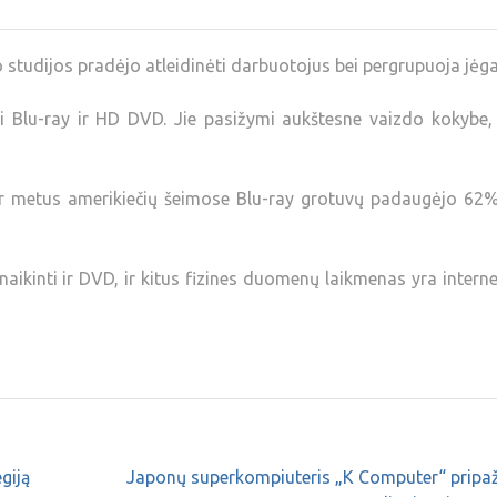
tudijos pradėjo atleidinėti darbuotojus bei pergrupuoja jėga
i Blu-ray ir HD DVD. Jie pasižymi aukštesne vaizdo kokybe, 
r metus amerikiečių šeimose Blu-ray grotuvų padaugėjo 62% 
aikinti ir DVD, ir kitus fizines duomenų laikmenas yra interne
giją
Japonų superkompiuteris „K Computer“ pripaž