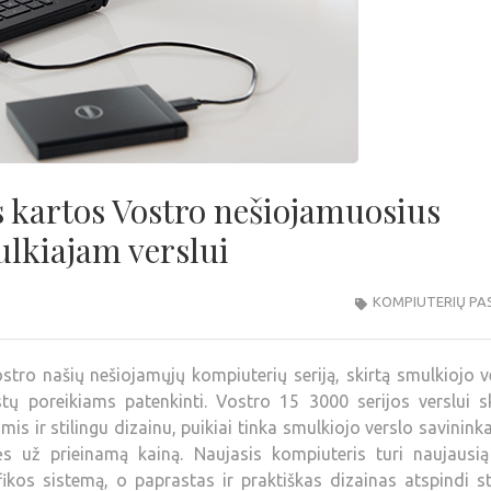
s kartos Vostro nešiojamuosius
ulkiajam verslui
KOMPIUTERIŲ PA
tro našių nešiojamųjų kompiuterių seriją, skirtą smulkiojo v
stų poreikiams patenkinti. Vostro 15 3000 serijos verslui s
is ir stilingu dizainu, puikiai tinka smulkiojo verslo savinink
s už prieinamą kainą. Naujasis kompiuteris turi naujausią 
ikos sistemą, o paprastas ir praktiškas dizainas atspindi sti