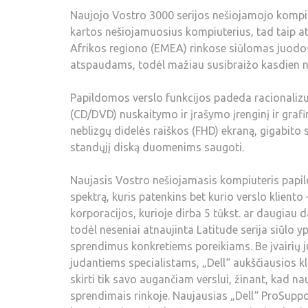
Naujojo Vostro 3000 serijos nešiojamojo kompiut
kartos nešiojamuosius kompiuterius, tad taip a
Afrikos regiono (EMEA) rinkose siūlomas juodos 
atspaudams, todėl mažiau susibraižo kasdien nau
Papildomos verslo funkcijos padeda racionalizuot
(CD/DVD) nuskaitymo ir įrašymo įrenginį ir grafi
neblizgų didelės raiškos (FHD) ekraną, gigabito sp
standųjį diską duomenims saugoti.
Naujasis Vostro nešiojamasis kompiuteris papild
spektrą, kuris patenkins bet kurio verslo klient
korporacijos, kurioje dirba 5 tūkst. ar daugiau 
todėl neseniai atnaujinta Latitude serija siūlo 
sprendimus konkretiems poreikiams. Be įvairių j
judantiems specialistams, „Dell“ aukščiausios 
skirti tik savo augančiam verslui, žinant, kad n
sprendimais rinkoje. Naujausias „Dell“ ProSup