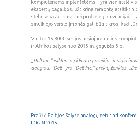
kompiuteriams ir planšetėms – yra vienintelė vi
ekspertų pagalbos, užtikrina remontą atsitiktin
stebėsena automatinei problemų prevencijai ir 
smulkiojo verslo įmonės gali būti tikros, kad „Del
Vostro 15 3000 serijos nešiojamuosius kompiuter
ir Afrikos šalyse nuo 2015 m. gegužės 5 d.
„Dell Inc.“ įsiklauso į klientų poreikius ir siūlo i
daugiau. „Dell“ yra „Dell Inc.“ prekių ženklas. „
Praūžė Baltijos šalyse analogų neturinti konfere
LOGIN 2015