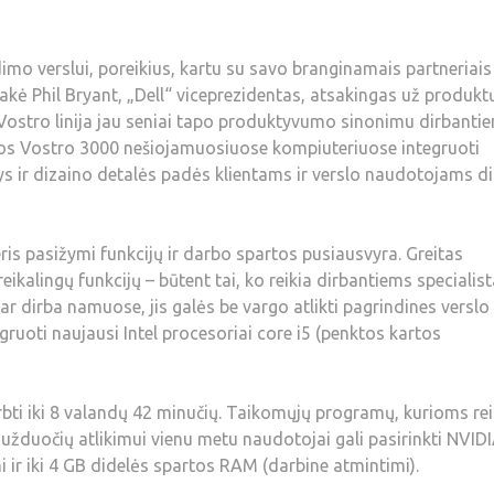
ndimo verslui, poreikius, kartu su savo branginamais partneriais
akė Phil Bryant, „Dell“ viceprezidentas, atsakingas už produkt
 Vostro linija jau seniai tapo produktyvumo sinonimu dirbanti
rtos Vostro 3000 nešiojamuosiuose kompiuteriuose integruoti
ys ir dizaino detalės padės klientams ir verslo naudotojams di
is pasižymi funkcijų ir darbo spartos pusiausvyra. Greitas
kalingų funkcijų – būtent tai, ko reikia dirbantiems specialis
r dirba namuose, jis galės be vargo atlikti pagrindines verslo
ruoti naujausi Intel procesoriai core i5 (penktos kartos
rbti iki 8 valandų 42 minučių. Taikomųjų programų, kurioms rei
užduočių atlikimui vienu metu naudotojai gali pasirinkti NVID
i ir iki 4 GB didelės spartos RAM (darbine atmintimi).