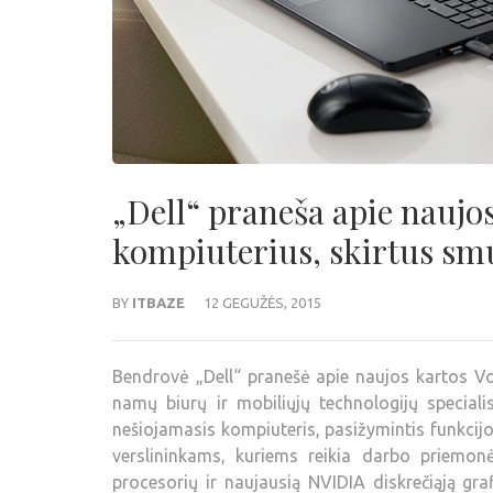
„Dell“ praneša apie naujo
kompiuterius, skirtus sm
BY
ITBAZE
12 GEGUŽĖS, 2015
Bendrovė „Dell“ pranešė apie naujos kartos Vos
namų biurų ir mobiliųjų technologijų speciali
nešiojamasis kompiuteris, pasižymintis funkcijom
verslininkams, kuriems reikia darbo priemonė
procesorių ir naujausią NVIDIA diskrečiąją graf