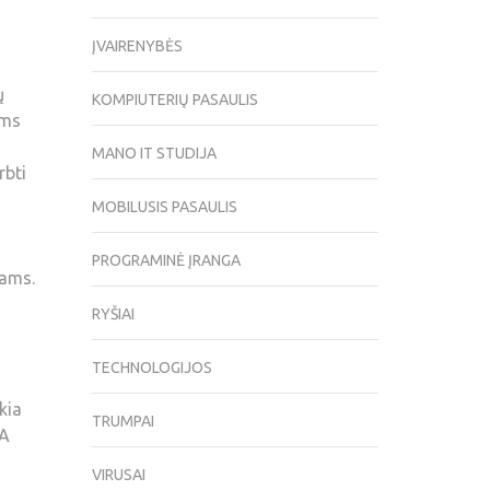
ĮVAIRENYBĖS
ų
KOMPIUTERIŲ PASAULIS
ems
MANO IT STUDIJA
rbti
MOBILUSIS PASAULIS
PROGRAMINĖ ĮRANGA
tams.
RYŠIAI
TECHNOLOGIJOS
kia
TRUMPAI
IA
VIRUSAI