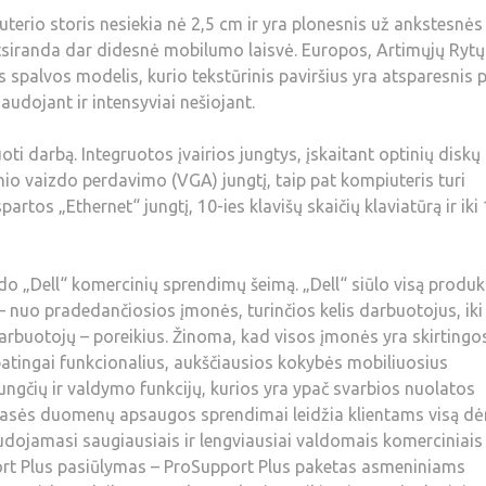
erio storis nesiekia nė 2,5 cm ir yra plonesnis už ankstesnės
tsiranda dar didesnė mobilumo laisvė. Europos, Artimųjų Rytų 
spalvos modelis, kurio tekstūrinis paviršius yra atsparesnis p
dojant ir intensyviai nešiojant.
i darbą. Integruotos įvairios jungtys, įskaitant optinių diskų
nio vaizdo perdavimo (VGA) jungtį, taip pat kompiuteris turi
artos „Ethernet“ jungtį, 10-ies klavišų skaičių klaviatūrą ir iki
o „Dell“ komercinių sprendimų šeimą. „Dell“ siūlo visą produk
o – nuo pradedančiosios įmonės, turinčios kelis darbuotojus, iki
darbuotojų – poreikius. Žinoma, kad visos įmonės yra skirtingo
ypatingai funkcionalius, aukščiausios kokybės mobiliuosius
ungčių ir valdymo funkcijų, kurios yra ypač svarbios nuolatos
klasės duomenų apsaugos sprendimai leidžia klientams visą d
audojamasi saugiausiais ir lengviausiai valdomais komerciniais
port Plus pasiūlymas – ProSupport Plus paketas asmeniniams