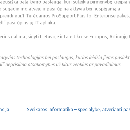
sapusiška palaikymo paslauga, kuri suteikia pirmenybę kreipian
io sugadinimo atveju ir pasirūpina aktyvia bei nuspėjamąja
sprendimui.1 Turėdamos ProSupport Plus for Enterprise paketą
l“ pasirūpins jų IT aplinka.
ius galima įsigyti Lietuvoje ir tam tikrose Europos, Artimųjų 
novatyvias technologijas bei paslaugas, kurios leidžia jiems pasiekt
Dell“ neprisiima atsakomybės už kitus ženklus ar pavadinimus.
ncija
Sveikatos informatika – specialybė, atverianti pa