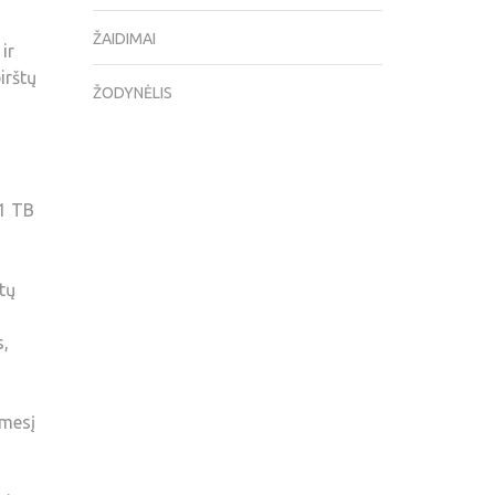
ŽAIDIMAI
ir
irštų
ŽODYNĖLIS
 1 TB
tų
s,
ėmesį