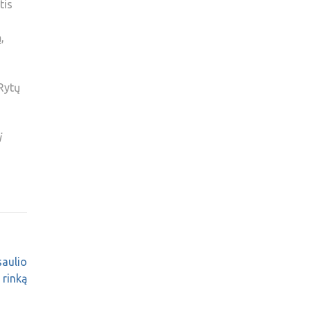
tis
,
Rytų
i
saulio
rinką