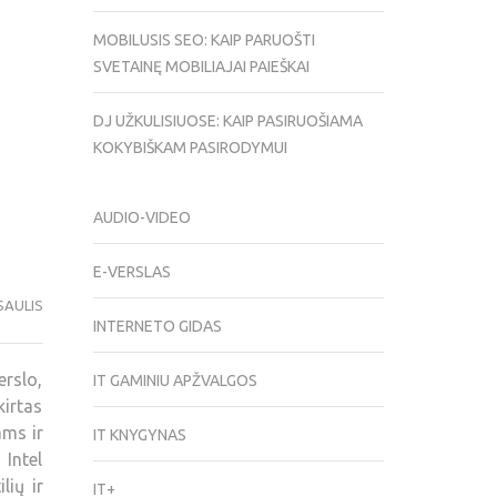
MOBILUSIS SEO: KAIP PARUOŠTI
SVETAINĘ MOBILIAJAI PAIEŠKAI
DJ UŽKULISIUOSE: KAIP PASIRUOŠIAMA
KOKYBIŠKAM PASIRODYMUI
AUDIO-VIDEO
E-VERSLAS
SAULIS
INTERNETO GIDAS
erslo,
IT GAMINIU APŽVALGOS
kirtas
ams ir
IT KNYGYNAS
Intel
lių ir
IT+