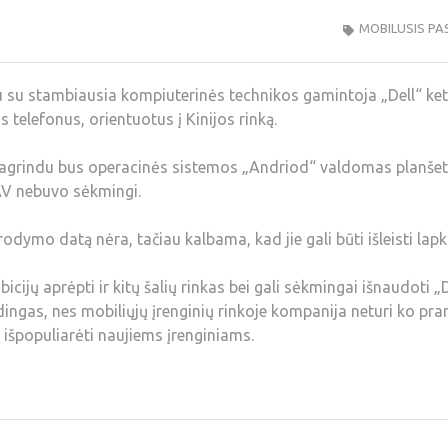
MOBILUSIS PA
u su stambiausia kompiuterinės technikos gamintoja „Dell“ ket
 telefonus, orientuotus į Kinijos rinką.
pagrindu bus operacinės sistemos „Andriod“ valdomas planšet
JAV nebuvo sėkmingi.
odymo datą nėra, tačiau kalbama, kad jie gali būti išleisti lapkr
jų aprėpti ir kitų šalių rinkas bei gali sėkmingai išnaudoti „D
dingas, nes mobiliųjų įrenginių rinkoje kompanija neturi ko prar
išpopuliarėti naujiems įrenginiams.