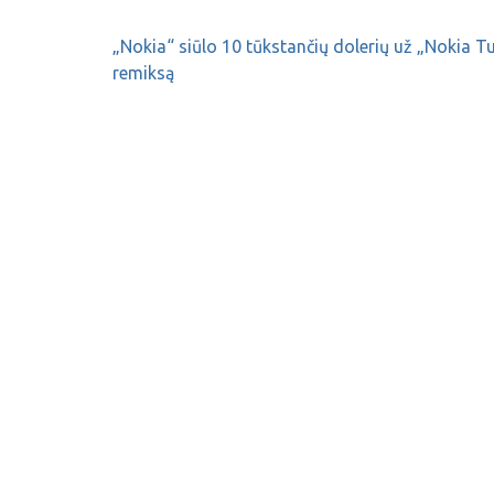
„Nokia“ siūlo 10 tūkstančių dolerių už „Nokia T
remiksą