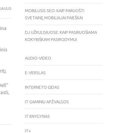
SAULIS
MOBILUSIS SEO: KAIP PARUOŠTI
SVETAINĘ MOBILIAJAI PAIEŠKAI
ina
DJ UŽKULISIUOSE: KAIP PASIRUOŠIAMA
KOKYBIŠKAM PASIRODYMUI
inis
AUDIO-VIDEO
itį.
E-VERSLAS
ell“
INTERNETO GIDAS
asti,
IT GAMINIU APŽVALGOS
IT KNYGYNAS
IT+