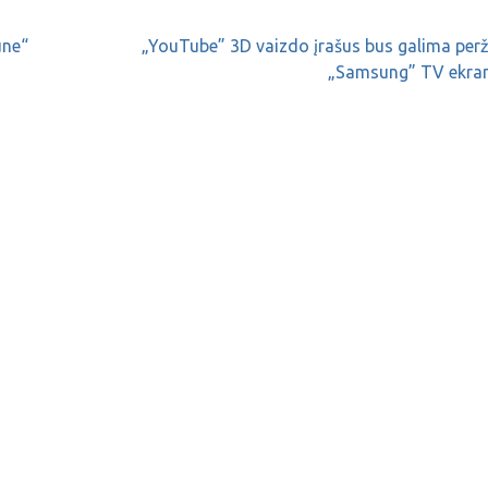
une“
„YouTube” 3D vaizdo įrašus bus galima perž
„Samsung” TV ekra