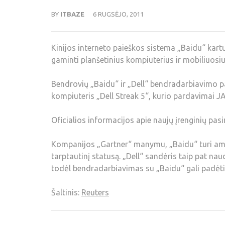
BY
ITBAZE
6 RUGSĖJO, 2011
Kinijos interneto paieškos sistema „Baidu“ kart
gaminti planšetinius kompiuterius ir mobiliuosius
Bendrovių „Baidu“ ir „Dell“ bendradarbiavimo 
kompiuteris „Dell Streak 5“, kurio pardavimai 
Oficialios informacijos apie naujų įrenginių pasir
Kompanijos „Gartner“ manymu, „Baidu“ turi ambici
tarptautinį statusą. „Dell“ sandėris taip pat nau
todėl bendradarbiavimas su „Baidu“ gali padėti 
Šaltinis:
Reuters