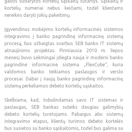
galios sudarytos kortelių sąskaitų sutartys. Sąskaitų ir
kortelių numeriai nebus keičiami, todėl klientams
nereikės daryti jokių pakeitimų.
Įgyvendinus mokėjimo kortelių informacinės sistemos
integravimo į banko pagrindinę informacinę sistemą
procesą, bus užbaigtas svarbus SEB banko IT sistemų
atnaujinimo projektas. Pirmiausia 2010 m. liepos
mėnesį buvo sėkmingai įdiegta nauja ir moderni banko
pagrindinė informacinė sistema „FlexCube“, kuria
valdomos banko teikiamos paslaugos ir verslo
procesai. Dabar į naują banko pagrindinę informacinę
sistemą perkeliamos debeto kortelių sąskaitos.
Skelbiama, kad, tobulindamas savo IT sistemas ir
paslaugas, SEB bankas suteiks daugiau galimybių
debeto kortelių turėtojams. Pabaigus abu sistemų
integravimo etapus, klientų turimos debeto kortelės
bus susietos su banko sąskaitomis, todėl bus galima su