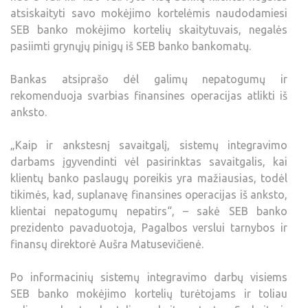
atsiskaityti savo mokėjimo kortelėmis naudodamiesi
SEB banko mokėjimo kortelių skaitytuvais, negalės
pasiimti grynųjų pinigų iš SEB banko bankomatų.
Bankas atsiprašo dėl galimų nepatogumų ir
rekomenduoja svarbias finansines operacijas atlikti iš
anksto.
„Kaip ir ankstesnį savaitgalį, sistemų integravimo
darbams įgyvendinti vėl pasirinktas savaitgalis, kai
klientų banko paslaugų poreikis yra mažiausias, todėl
tikimės, kad, suplanavę finansines operacijas iš anksto,
klientai nepatogumų nepatirs“, – sakė SEB banko
prezidento pavaduotoja, Pagalbos verslui tarnybos ir
finansų direktorė Aušra Matusevičienė.
Po informacinių sistemų integravimo darbų visiems
SEB banko mokėjimo kortelių turėtojams ir toliau