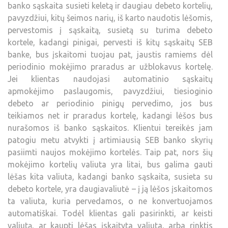
banko sąskaita susieti keletą ir daugiau debeto kortelių,
pavyzdžiui, kitų šeimos narių, iš karto naudotis lėšomis,
pervestomis į sąskaitą, susietą su turima debeto
kortele, kadangi pinigai, pervesti iš kitų sąskaitų SEB
banke, bus įskaitomi tuojau pat, jaustis ramiems dėl
periodinio mokėjimo praradus ar užblokavus kortelę.
Jei klientas naudojasi automatinio sąskaitų
apmokėjimo paslaugomis, pavyzdžiui, tiesioginio
debeto ar periodinio pinigų pervedimo, jos bus
teikiamos net ir praradus kortelę, kadangi lėšos bus
nurašomos iš banko sąskaitos. Klientui tereikės jam
patogiu metu atvykti į artimiausią SEB banko skyrių
pasiimti naujos mokėjimo kortelės. Taip pat, nors šių
mokėjimo kortelių valiuta yra litai, bus galima gauti
lėšas kita valiuta, kadangi banko sąskaita, susieta su
debeto kortele, yra daugiavaliutė – į ją lėšos įskaitomos
ta valiuta, kuria pervedamos, o ne konvertuojamos
automatiškai. Todėl klientas gali pasirinkti, ar keisti
valiutą, ar kaupti lėšas įskaityta valiuta, arba rinktis