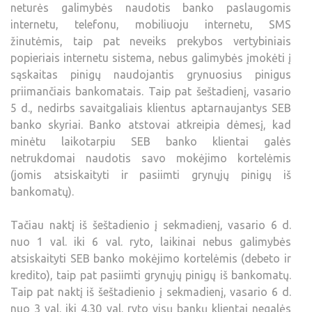
neturės galimybės naudotis banko paslaugomis
internetu, telefonu, mobiliuoju internetu, SMS
žinutėmis, taip pat neveiks prekybos vertybiniais
popieriais internetu sistema, nebus galimybės įmokėti į
sąskaitas pinigų naudojantis grynuosius pinigus
priimančiais bankomatais. Taip pat šeštadienį, vasario
5 d., nedirbs savaitgaliais klientus aptarnaujantys SEB
banko skyriai. Banko atstovai atkreipia dėmesį, kad
minėtu laikotarpiu SEB banko klientai galės
netrukdomai naudotis savo mokėjimo kortelėmis
(jomis atsiskaityti ir pasiimti grynųjų pinigų iš
bankomatų).
Tačiau naktį iš šeštadienio į sekmadienį, vasario 6 d.
nuo 1 val. iki 6 val. ryto, laikinai nebus galimybės
atsiskaityti SEB banko mokėjimo kortelėmis (debeto ir
kredito), taip pat pasiimti grynųjų pinigų iš bankomatų.
Taip pat naktį iš šeštadienio į sekmadienį, vasario 6 d.
nuo 3 val. iki 4.30 val. ryto visų bankų klientai negalės