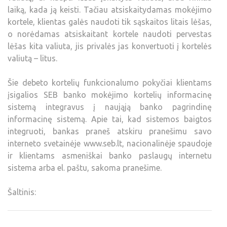
laiką, kada ją keisti. Tačiau atsiskaitydamas mokėjimo
kortele, klientas galės naudoti tik sąskaitos litais lėšas,
o norėdamas atsiskaitant kortele naudoti pervestas
lėšas kita valiuta, jis privalės jas konvertuoti į kortelės
valiutą – litus.
Šie debeto kortelių funkcionalumo pokyčiai klientams
įsigalios SEB banko mokėjimo kortelių informacinę
sistemą integravus į naująją banko pagrindinę
informacinę sistemą. Apie tai, kad sistemos baigtos
integruoti, bankas praneš atskiru pranešimu savo
interneto svetainėje www.seb.lt, nacionalinėje spaudoje
ir klientams asmeniškai banko paslaugų internetu
sistema arba el. paštu, sakoma pranešime.
Šaltinis: