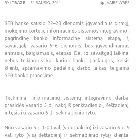
BY
ITBAZE
31 SAUSIO, 2011
ĮVAIRENYBĖS
SEB banke sausio 22–23 dienomis įgyvendinus pirmąjį
mokėjimo kortelių informacinės sistemos integravimo į
pagrindinę banko informacinę sistemą etapą, šį
savaitgalį, vasario 5–6 dienomis, bus įgyvendinamas
antrasis, baigiamasis, etapas. Dėl to savaitgalį laikinai
nebus teikiamos kai kurios banko paslaugos, keisis
klientų aptarnavimo padalinių darbo laikas, teigiama
SEB banko pranešime.
Techniniai informacinių sistemų integravimo darbai
prasidės vasario 5 d., naktį iš penktadienio į šeštadienį,
ir tęsis iki vasario 6 d., sekmadienio ryto.
Nuo vasario 5 d. 0.00 val. (vidurnakčio) iki vasario 6 d. 9
val. ryto (visą šeštadienį ir sekmadienio rytą) klientai