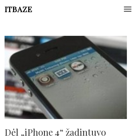
ITBAZE
Dėl „iPhone 4“ žadintuvo