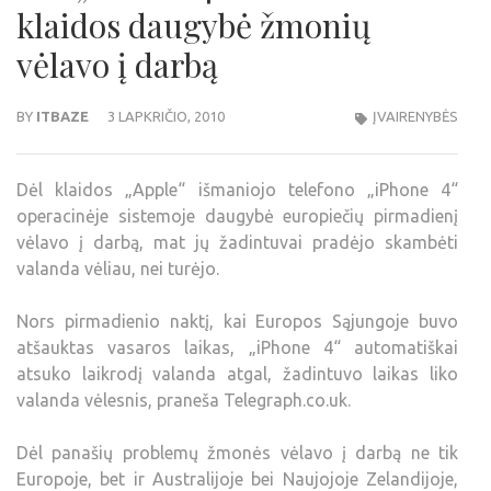
klaidos daugybė žmonių
vėlavo į darbą
BY
ITBAZE
3 LAPKRIČIO, 2010
ĮVAIRENYBĖS
Dėl klaidos „Apple“ išmaniojo telefono „iPhone 4“
operacinėje sistemoje daugybė europiečių pirmadienį
vėlavo į darbą, mat jų žadintuvai pradėjo skambėti
valanda vėliau, nei turėjo.
Nors pirmadienio naktį, kai Europos Sąjungoje buvo
atšauktas vasaros laikas, „iPhone 4“ automatiškai
atsuko laikrodį valanda atgal, žadintuvo laikas liko
valanda vėlesnis, praneša Telegraph.co.uk.
Dėl panašių problemų žmonės vėlavo į darbą ne tik
Europoje, bet ir Australijoje bei Naujojoje Zelandijoje,