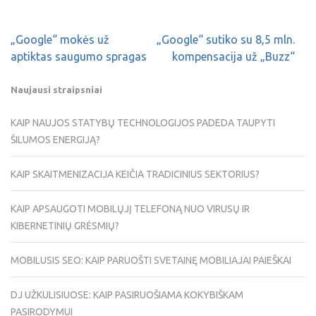
„Google“ mokės už
„Google“ sutiko su 8,5 mln.
aptiktas saugumo spragas
kompensacija už „Buzz“
Naujausi straipsniai
KAIP NAUJOS STATYBŲ TECHNOLOGIJOS PADEDA TAUPYTI
ŠILUMOS ENERGIJĄ?
KAIP SKAITMENIZACIJA KEIČIA TRADICINIUS SEKTORIUS?
KAIP APSAUGOTI MOBILŲJĮ TELEFONĄ NUO VIRUSŲ IR
KIBERNETINIŲ GRĖSMIŲ?
MOBILUSIS SEO: KAIP PARUOŠTI SVETAINĘ MOBILIAJAI PAIEŠKAI
DJ UŽKULISIUOSE: KAIP PASIRUOŠIAMA KOKYBIŠKAM
PASIRODYMUI