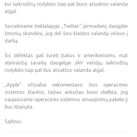
kur laikrodžių rodyklės taip pat buvo atsuktos valanda
atgal.
Socialiniame tinklalapyje „Twitter“ pirmadienį daugybė
žmonių skundėsi, jog dėl šios klaidos valandą vėlavo į
darbą.
Šis defektas gali turėti įtakos ir amerikiečiams, mat
ateinančią savaitę daugelyje JAV valstijų laikrodžių
rodyklės taip pat bus atsuktos valanda atgal.
„Apple“ oficialiai nekomentavo šios operacinės
sistemos klaidos, tačiau anksčiau buvo skelbta, jog
naujausiame operacinės sistemos atnaujinimų pakete ji
bus ištaisyta.
Šaltinis: