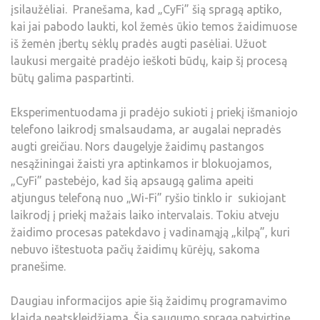
įsilaužėliai. Pranešama, kad „CyFi” šią spragą aptiko,
kai jai pabodo laukti, kol žemės ūkio temos žaidimuose
iš žemėn įbertų sėklų pradės augti pasėliai. Užuot
laukusi mergaitė pradėjo ieškoti būdų, kaip šį procesą
būtų galima paspartinti.
Eksperimentuodama ji pradėjo sukioti į priekį išmaniojo
telefono laikrodį smalsaudama, ar augalai nepradės
augti greičiau. Nors daugelyje žaidimų pastangos
nesąžiningai žaisti yra aptinkamos ir blokuojamos,
„CyFi” pastebėjo, kad šią apsaugą galima apeiti
atjungus telefoną nuo „Wi-Fi” ryšio tinklo ir sukiojant
laikrodį į priekį mažais laiko intervalais. Tokiu atveju
žaidimo procesas patekdavo į vadinamąją „kilpą”, kuri
nebuvo ištestuota pačių žaidimų kūrėjų, sakoma
pranešime.
Daugiau informacijos apie šią žaidimų programavimo
klaidą neatskleidžiama. Šią saugumo spragą patvirtinę