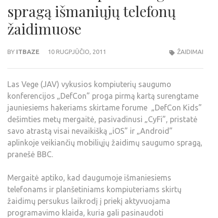
spragą išmaniųjų telefonų
žaidimuose
BY
ITBAZE
10 RUGPJŪČIO, 2011
ŽAIDIMAI
Las Vege (JAV) vykusios kompiuterių saugumo
konferencijos „DefCon” proga pirmą kartą surengtame
jauniesiems hakeriams skirtame forume „DefCon Kids”
dešimties metų mergaitė, pasivadinusi „CyFi”, pristatė
savo atrastą visai nevaikišką „iOS” ir „Android”
aplinkoje veikiančių mobiliųjų žaidimų saugumo spragą,
pranešė BBC.
Mergaitė aptiko, kad daugumoje išmaniesiems
telefonams ir planšetiniams kompiuteriams skirtų
žaidimų persukus laikrodį į priekį aktyvuojama
programavimo klaida, kuria gali pasinaudoti