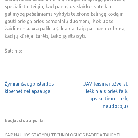
specialistai teigia, kad panašios klaidos suteikia
galimybę pašaliniams vykdyti telefone žalingą kodą ir
gauti prieigą pries asmeninių duomenų. Kokiuose
žaidimuose yra palikta ši klaida, taip pat nenurodoma,
kad jų kūrėjai turėtų laiko ją ištaisyti.
Šaltinis:
Žymiai išaugo išlaidos
JAV teismai užversti
kibernetinei apsaugai
ieškiniais prieš failų
apsikeitimo tinklų
naudotojus
Naujausi straipsniai
KAIP NAUJOS STATYBŲ TECHNOLOGIJOS PADEDA TAUPYTI