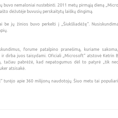
ų buvo nemaloniai nustebinti. 2011 metų pirmąją dieną „Micr
što dėžutėje buvusių perskaitytų laiškų dingimą.
ai be jų žinios buvo perkelti į „Šiukšliadėžę“. Nusiskundim
pių.
skundimus, forume patalpino pranešimą, kuriame sakoma
r dirba juos taisydami. Oficiali „Microsoft“ atstovė Ketrin 
ą, tačiau pabrėžė, kad nepatogumus dėl to patyrė „tik ned
uker atsisakė.
turėjo apie 360 milijonų naudotojų. Šiuo metu tai populiar