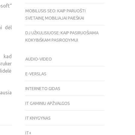
osoft“
MOBILUSIS SEO: KAIP PARUOŠTI
SVETAINĘ MOBILIAJAI PAIEŠKAI
ai dėl
DJ UŽKULISIUOSE: KAIP PASIRUOŠIAMA
KOKYBIŠKAM PASIRODYMUI
, kad
AUDIO-VIDEO
Bruker
idelė
E-VERSLAS
INTERNETO GIDAS
iausia
IT GAMINIU APŽVALGOS
IT KNYGYNAS
IT+