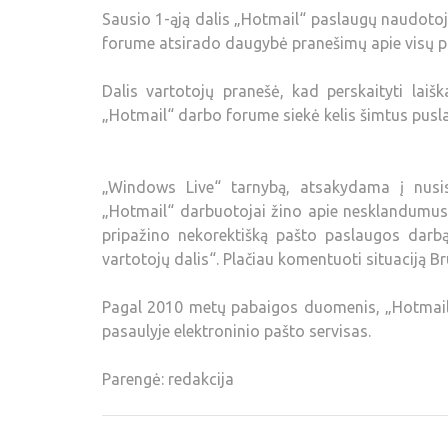
Sausio 1-ąją dalis „Hotmail“ paslaugų naudotoj
forume atsirado daugybė pranešimų apie visų pa
Dalis vartotojų pranešė, kad perskaityti laišk
„Hotmail“ darbo forume siekė kelis šimtus pusla
„Windows Live“ tarnybą, atsakydama į nusi
„Hotmail“ darbuotojai žino apie nesklandumus i
pripažino nekorektišką pašto paslaugos darb
vartotojų dalis“. Plačiau komentuoti situaciją Br
Pagal 2010 metų pabaigos duomenis, „Hotmail“ 
pasaulyje elektroninio pašto servisas.
Parengė: redakcija