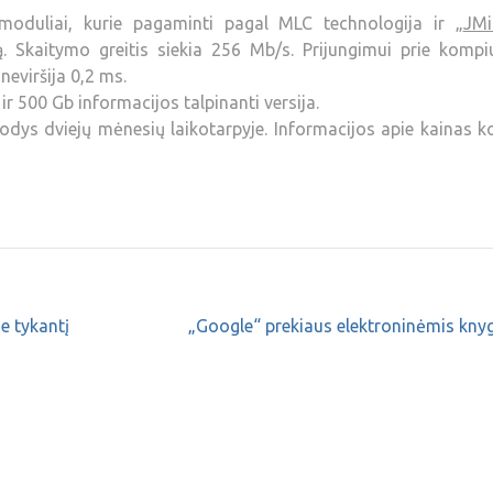
oduliai, kurie pagaminti pagal MLC technologija ir „
JMi
. Skaitymo greitis siekia 256 Mb/s. Prijungimui prie kompiu
neviršija 0,2 ms.
ir 500 Gb informacijos talpinanti versija.
dys dviejų mėnesių laikotarpyje. Informacijos apie kainas k
e tykantį
„Google“ prekiaus elektroninėmis kny