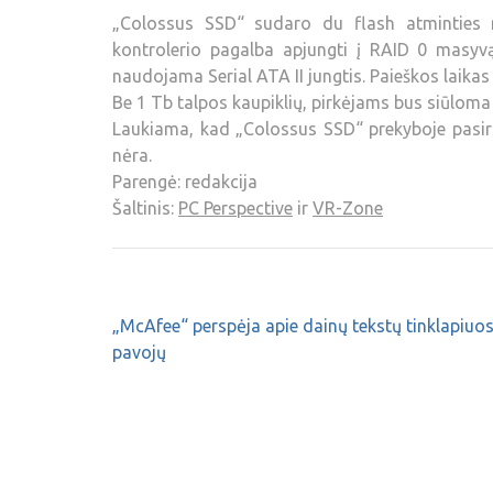
„Colossus SSD“ sudaro du flash atminties m
kontrolerio pagalba apjungti į RAID 0 masyvą
naudojama Serial ATA II jungtis. Paieškos laikas 
Be 1 Tb talpos kaupiklių, pirkėjams bus siūloma 
Laukiama, kad „Colossus SSD“ prekyboje pasiro
nėra.
Parengė: redakcija
Šaltinis:
PC Perspective
ir
VR-Zone
„McAfee“ perspėja apie dainų tekstų tinklapiuos
pavojų