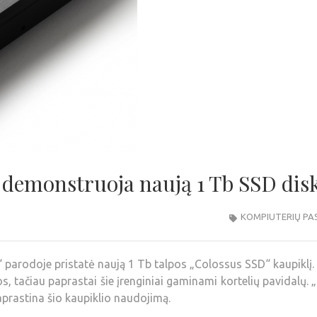
demonstruoja naują 1 Tb SSD dis
KOMPIUTERIŲ PA
parodoje pristatė naują 1 Tb talpos „Colossus SSD“ kaupiklį.
, tačiau paprastai šie įrenginiai gaminami kortelių pavidalų.
prastina šio kaupiklio naudojimą.