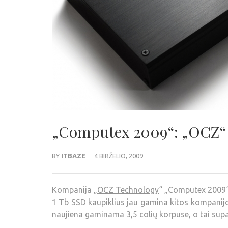
„Computex 2009“: „OCZ“ 
BY
ITBAZE
4 BIRŽELIO, 2009
Kompanija „
OCZ Technology
“ „Computex 2009“ 
1 Tb SSD kaupiklius jau gamina kitos kompanijos
naujiena gaminama 3,5 colių korpuse, o tai supa