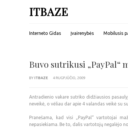
ITBAZE
Interneto Gidas
Įvairenybės
Mobilusis p
Buvo sutrikusi „PayPal“ 
BY
ITBAZE
4 RUGPJŪČIO, 2009
Antradienio vakare sutriko didžiausios pasaulyje
neveikė, o vėliau dar apie 4 valandas veikė su su
Pranešama, kad visi „PayPal“ vartotojai maž
nepasiekiama. Be to, dalis vartotojų negalėjo no