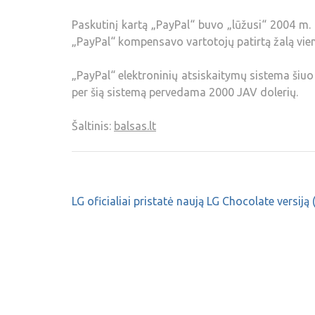
Paskutinį kartą „PayPal“ buvo „lūžusi“ 2004 m.
„PayPal“ kompensavo vartotojų patirtą žalą vi
„PayPal“ elektroninių atsiskaitymų sistema šiu
per šią sistemą pervedama 2000 JAV dolerių.
Šaltinis:
balsas.lt
LG oficialiai pristatė naują LG Chocolate versiją 