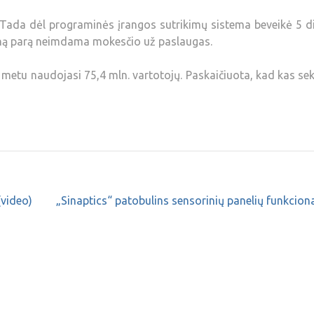
 Tada dėl programinės įrangos sutrikimų sistema beveikė 5 d
eną parą neimdama mokesčio už paslaugas.
o metu naudojasi 75,4 mln. vartotojų. Paskaičiuota, kad kas s
(video)
„Sinaptics“ patobulins sensorinių panelių funkcio