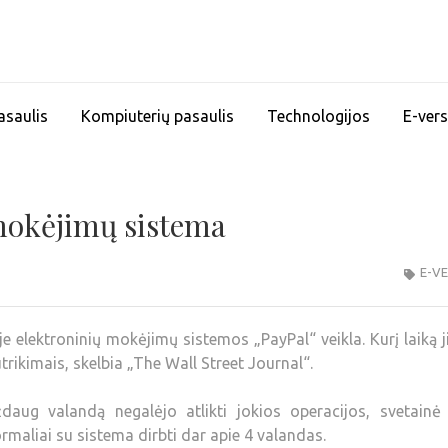
asaulis
Kompiuterių pasaulis
Technologijos
E-vers
mokėjimų sistema
E-V
 elektroninių mokėjimų sistemos „PayPal“ veikla. Kurį laiką ji
trikimais, skelbia „The Wall Street Journal“.
daug valandą negalėjo atlikti jokios operacijos, svetainė
rmaliai su sistema dirbti dar apie 4 valandas.