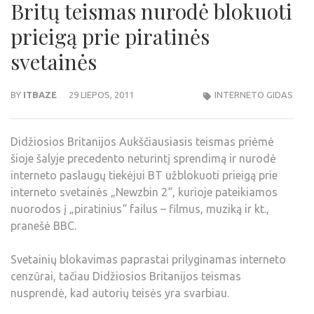
Britų teismas nurodė blokuoti
prieigą prie piratinės
svetainės
BY
ITBAZE
29 LIEPOS, 2011
INTERNETO GIDAS
Didžiosios Britanijos Aukščiausiasis teismas priėmė
šioje šalyje precedento neturintį sprendimą ir nurodė
interneto paslaugų tiekėjui BT užblokuoti prieigą prie
interneto svetainės „Newzbin 2“, kurioje pateikiamos
nuorodos į „piratinius“ failus – filmus, muziką ir kt.,
pranešė BBC.
Svetainių blokavimas paprastai prilyginamas interneto
cenzūrai, tačiau Didžiosios Britanijos teismas
nusprendė, kad autorių teisės yra svarbiau.