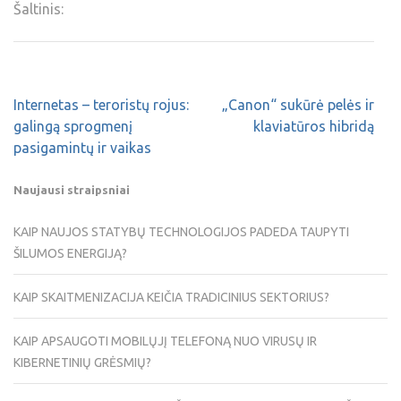
Šaltinis:
Internetas – teroristų rojus:
„Canon“ sukūrė pelės ir
galingą sprogmenį
klaviatūros hibridą
pasigamintų ir vaikas
Naujausi straipsniai
KAIP NAUJOS STATYBŲ TECHNOLOGIJOS PADEDA TAUPYTI
ŠILUMOS ENERGIJĄ?
KAIP SKAITMENIZACIJA KEIČIA TRADICINIUS SEKTORIUS?
KAIP APSAUGOTI MOBILŲJĮ TELEFONĄ NUO VIRUSŲ IR
KIBERNETINIŲ GRĖSMIŲ?