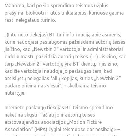
Manoma, kad po šio sprendimo teismus užplūs
prašymai blokuoti ir kitus tinklalapius, kuriuose galima
rasti nelegalaus turinio.
„(Interneto tiekėjas) BT turi informaciją apie asmenis,
kurie naudojasi paslaugomis pažeisdami autorių teises:
jis žino, kad „Newzbin 2“ vartotojai ir administratoriai
dideliu mastu pažeidžia autorių teises. (…) Jis žino, kad
tarp „Newzbin 2“ vartotojų yra BT klientų, ir jis žino,
kad šie vartotojai naudoja jo paslaugas tam, kad
atsisiųstų nelegalias failų kopijas, kurias „Newzbin 2“
padarė prieinamas viešai“, – skelbiama teismo
nutartyje.
Interneto paslaugų tiekėjas BT teismo sprendimo
neketina skųsti. Tačiau jo ir autorių teises
atstovaujančios asociacijos „Motion Picture
Association“ (MPA) žygiai teismuose dar nesibaigė –