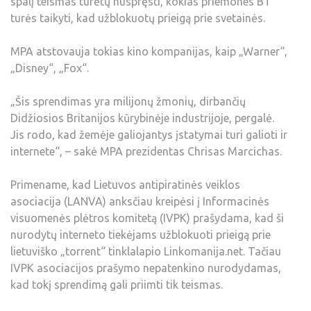
spalį teismas turėtų nuspręsti, kokias priemones BT
turės taikyti, kad užblokuotų prieigą prie svetainės.
MPA atstovauja tokias kino kompanijas, kaip „Warner“,
„Disney“, „Fox“.
„Šis sprendimas yra milijonų žmonių, dirbančių
Didžiosios Britanijos kūrybinėje industrijoje, pergalė.
Jis rodo, kad žemėje galiojantys įstatymai turi galioti ir
internete“, – sakė MPA prezidentas Chrisas Marcichas.
Primename, kad Lietuvos antipiratinės veiklos
asociacija (LANVA) anksčiau kreipėsi į Informacinės
visuomenės plėtros komitetą (IVPK) prašydama, kad ši
nurodytų interneto tiekėjams užblokuoti prieigą prie
lietuviško „torrent“ tinklalapio Linkomanija.net. Tačiau
IVPK asociacijos prašymo nepatenkino nurodydamas,
kad tokį sprendimą gali priimti tik teismas.