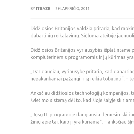
BY
ITBAZE
29 LAPKRIČIO, 2011
Didžiosios Britanijos valdžia pritaria, kad mo
dabartinių reikalavimų. Siūloma ateityje jaunuoli
Didžiosios Britanijos vyriausybės išplatintame 
kompiuterinėmis programomis ir jų kūrimas yra d
„Dar daugiau, vyriausybė pritaria, kad dabartin
nepakankamai pažangi ir ją reikia tobulinti“, – t
Anksčiau didžiosios technologijų kompanijos, to
švietimo sistemą dėl to, kad šioje šalyje ski
„Jūsų IT programoje daugiausia dėmesio skiriam
žinių apie tai, kaip ji yra kuriama“, – anksčiau