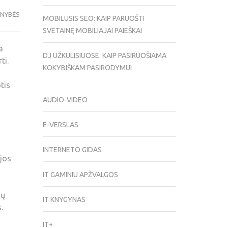
ENYBĖS
MOBILUSIS SEO: KAIP PARUOŠTI
SVETAINĘ MOBILIAJAI PAIEŠKAI
a
DJ UŽKULISIUOSE: KAIP PASIRUOŠIAMA
ti.
KOKYBIŠKAM PASIRODYMUI
tis
AUDIO-VIDEO
E-VERSLAS
INTERNETO GIDAS
ijos
IT GAMINIU APŽVALGOS
ių
IT KNYGYNAS
.
IT+