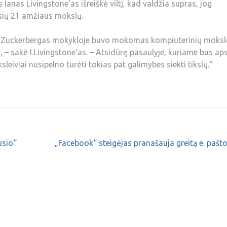
nas Livingstone‘as išreiškė viltį, kad valdžia supras, jog
sių 21 amžiaus mokslų.
s Zuckerbergas mokykloje buvo mokomas kompiuterinių moksl
ių, – sakė I.Livingstone‘as. – Atsidūrę pasaulyje, kuriame bus ap
leiviai nusipelno turėti tokias pat galimybes siekti tikslų.“
usio“
„Facebook“ steigėjas pranašauja greitą e. pašto