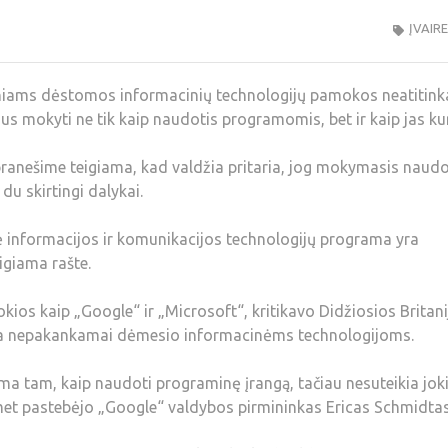
ĮVAIR
kiniams dėstomos informacinių technologijų pamokos neatitink
us mokyti ne tik kaip naudotis programomis, bet ir kaip jas kur
pranešime teigiama, kad valdžia pritaria, jog mokymasis naudo
u skirtingi dalykai.
ė informacijos ir komunikacijos technologijų programa yra
eigiama rašte.
kios kaip „Google“ ir „Microsoft“, kritikavo Didžiosios Britan
riama nepakankamai dėmesio informacinėms technologijoms.
a tam, kaip naudoti programinę įrangą, tačiau nesuteikia jok
 šįmet pastebėjo „Google“ valdybos pirmininkas Ericas Schmidtas