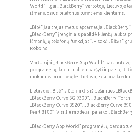
World“. Ilgai „BlackBerry“ vartotojų Lietuvoje 
išmaniuosius telefonus turintiems klientams.
„Bitė“ jau trejus metus aptarnauja „BlackBerry“
„BlackBerry“ įrenginiais papildė klientų laukta p
išmaniųjų telefonų funkcijas“, – sakė „Bitės“ g
Robbins.
Vartotojai „BlackBerry App World“ parduotuvėje
programėlių, kurias galima naršyti ir parsiųsti t
mokamas programėles Lietuvoje galima kreditin
Lietuvoje „Bitė“ siūlo rinktis iš dešimties „Bla
„BlackBerry Curve 3G 9300“, „BlachBerry Torch 
„BlackBerry Curve 8520“, „BlackBerry Curve 8900
Pearl 8100“. Visi šie modeliai palaiko „BlackBe
„BlackBerry App World“ programėlių parduotuvė