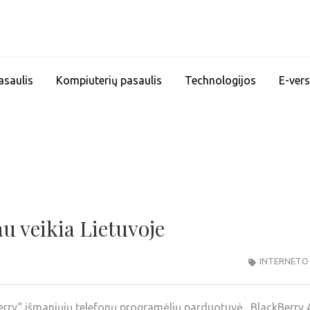
asaulis
Kompiuterių pasaulis
Technologijos
E-vers
u veikia Lietuvoje
INTERNETO
kBerry“ išmaniųjų telefonų programėlių parduotuvė „BlackBerry