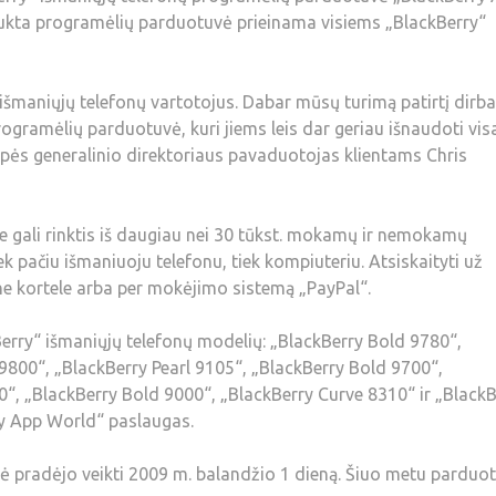
laukta programėlių parduotuvė prieinama visiems „BlackBerry“
 išmaniųjų telefonų vartotojus. Dabar mūsų turimą patirtį dirba
rogramėlių parduotuvė, kuri jiems leis dar geriau išnaudoti vis
rupės generalinio direktoriaus pavaduotojas klientams Chris
 gali rinktis iš daugiau nei 30 tūkst. mokamų ir nemokamų
iek pačiu išmaniuoju telefonu, tiek kompiuteriu. Atsiskaityti už
e kortele arba per mokėjimo sistemą „PayPal“.
ckBerry“ išmaniųjų telefonų modelių: „BlackBerry Bold 9780“,
9800“, „BlackBerry Pearl 9105“, „BlackBerry Bold 9700“,
“, „BlackBerry Bold 9000“, „BlackBerry Curve 8310“ ir „BlackB
rry App World“ paslaugas.
 pradėjo veikti 2009 m. balandžio 1 dieną. Šiuo metu parduo