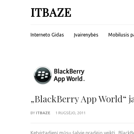
ITBAZE
Interneto Gidas
Įvairenybės
Mobilusis p
„BlackBerry App World“ ja
BY
ITBAZE
1 RUGSĖJO, 2011
Ketvirtadienį mūsų šalyje pradėjo veikti „Blac