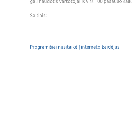
gali naudotis vartotojai iš virš 100 pasaulio šalių
Šaltinis:
Programišiai nusitaikė į interneto žaidėjus