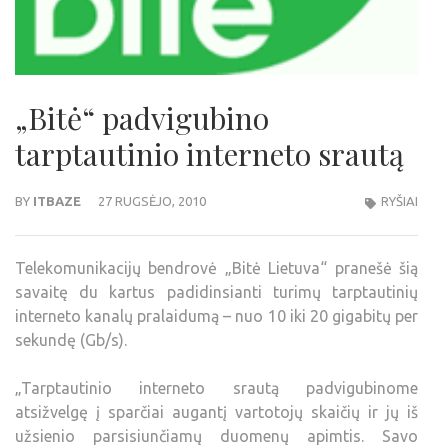
„Bitė“ padvigubino
tarptautinio interneto srautą
BY
ITBAZE
27 RUGSĖJO, 2010
RYŠIAI
Telekomunikacijų bendrovė „Bitė Lietuva“ pranešė šią
savaitę du kartus padidinsianti turimų tarptautinių
interneto kanalų pralaidumą – nuo 10 iki 20 gigabitų per
sekundę (Gb/s).
„Tarptautinio interneto srautą padvigubinome
atsižvelgę į sparčiai augantį vartotojų skaičių ir jų iš
užsienio parsisiunčiamų duomenų apimtis. Savo