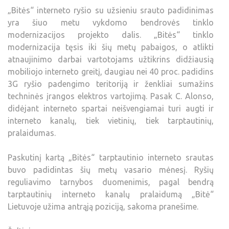
„Bitės“ interneto ryšio su užsieniu srauto padidinimas
yra šiuo metu vykdomo bendrovės tinklo
modernizacijos projekto dalis. „Bitės“ tinklo
modernizacija tęsis iki šių metų pabaigos, o atlikti
atnaujinimo darbai vartotojams užtikrins didžiausią
mobiliojo interneto greitį, daugiau nei 40 proc. padidins
3G ryšio padengimo teritoriją ir ženkliai sumažins
techninės įrangos elektros vartojimą. Pasak C. Alonso,
didėjant interneto spartai neišvengiamai turi augti ir
interneto kanalų, tiek vietinių, tiek tarptautinių,
pralaidumas.
Paskutinį kartą „Bitės“ tarptautinio interneto srautas
buvo padidintas šių metų vasario mėnesį. Ryšių
reguliavimo tarnybos duomenimis, pagal bendrą
tarptautinių interneto kanalų pralaidumą „Bitė“
Lietuvoje užima antrąją poziciją, sakoma pranešime.