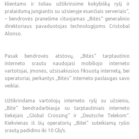
klientams ir toliau užtikrinsime kokybišką ryšį ir
pralaidumą jungiantis su užsienyje esančiais serveriais“,
– bendrovės pranešime cituojamas „Bitės“ generalinio
direktoriaus pavaduotojas technologijoms Cristobal
Alonso.
Pasak bendrovės atstovų, „Bitės“ tarptautinio
interneto srautu naudojasi mobiliojo interneto
vartotojai, įmonės, užsisakiusios fiksuotą internetą, bei
operatoriai, perkantys „Bitės“ interneto paslaugas savo
veiklai.
Užtikrindama vartotojų interneto ryšį su užsieniu,
„Bitė“ bendradarbiauja su tarptautiniais interneto
tiekėjais „Global Crossing“ ir „Deutsche Telekom“.
Kiekvienas iš šių operatorių „Bitei“ suteikiamą ryšio
srautą padidino iki 10 Gb/s.