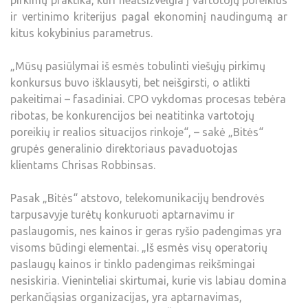
pirkimų praktika, kuri neatsižvelgia į vartotojų poreikius
ir vertinimo kriterijus pagal ekonominį naudingumą ar
kitus kokybinius parametrus.
„Mūsų pasiūlymai iš esmės tobulinti viešųjų pirkimų
konkursus buvo išklausyti, bet neišgirsti, o atlikti
pakeitimai – fasadiniai. CPO vykdomas procesas tebėra
ribotas, be konkurencijos bei neatitinka vartotojų
poreikių ir realios situacijos rinkoje“, – sakė „Bitės“
grupės generalinio direktoriaus pavaduotojas
klientams Chrisas Robbinsas.
Pasak „Bitės“ atstovo, telekomunikacijų bendrovės
tarpusavyje turėtų konkuruoti aptarnavimu ir
paslaugomis, nes kainos ir geras ryšio padengimas yra
visoms būdingi elementai. „Iš esmės visų operatorių
paslaugų kainos ir tinklo padengimas reikšmingai
nesiskiria. Vieninteliai skirtumai, kurie vis labiau domina
perkančiąsias organizacijas, yra aptarnavimas,