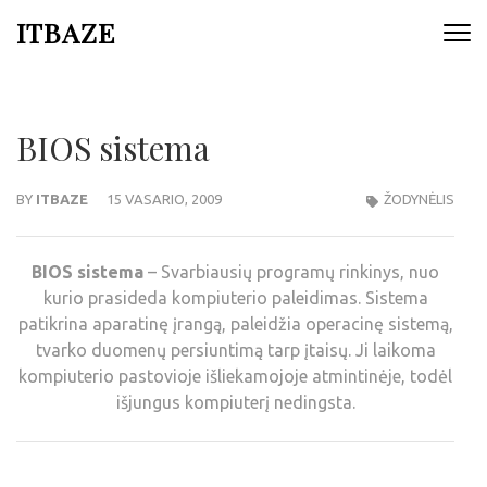
ITBAZE
BIOS sistema
BY
ITBAZE
15 VASARIO, 2009
ŽODYNĖLIS
BIOS sistema
– Svarbiausių programų rinkinys, nuo
kurio prasideda kompiuterio paleidimas. Sistema
patikrina aparatinę įrangą, paleidžia operacinę sistemą,
tvarko duomenų persiuntimą tarp įtaisų. Ji laikoma
kompiuterio pastovioje išliekamojoje atmintinėje, todėl
išjungus kompiuterį nedingsta.