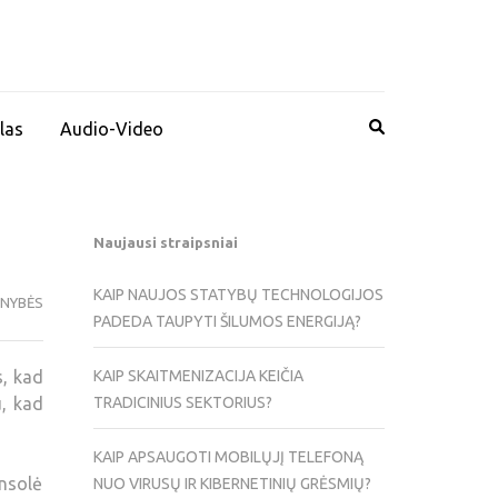
las
Audio-Video
Naujausi straipsniai
KAIP NAUJOS STATYBŲ TECHNOLOGIJOS
ENYBĖS
PADEDA TAUPYTI ŠILUMOS ENERGIJĄ?
s, kad
KAIP SKAITMENIZACIJA KEIČIA
u, kad
TRADICINIUS SEKTORIUS?
KAIP APSAUGOTI MOBILŲJĮ TELEFONĄ
onsolė
NUO VIRUSŲ IR KIBERNETINIŲ GRĖSMIŲ?