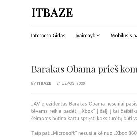
ITBAZE
Interneto Gidas
Įvairenybės
Mobilusis p
Barakas Obama prieš kom
BY
ITBAZE
21 LIEPOS, 2009
JAV prezidentas Barakas Obama neseniai pasisa
tėvams reikia padėti „Xbox“ į šalį. Į tai žaibi
šeimoms būtina kartu spręsti koks turėtų būti v
Taip pat „Microsoft“ nesusilaikė nuo „Xbox 360