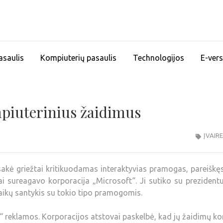
asaulis
Kompiuterių pasaulis
Technologijos
E-vers
piuterinius žaidimus
ĮVAIR
kė griežtai kritikuodamas interaktyvias pramogas, pareiškę
škai sureagavo korporacija „Microsoft“. Ji sutiko su prezident
aikų santykis su tokio tipo pramogomis.
“ reklamos. Korporacijos atstovai paskelbė, kad jų žaidimų k