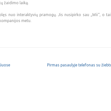
ikų žaidimo laiką.
ęs nuo interaktyvių pramogų. Jis nusipirko sau „Wii“, o ta
 kompanijos metu.
liuose
Pirmas pasaulyje telefonas su žiebt