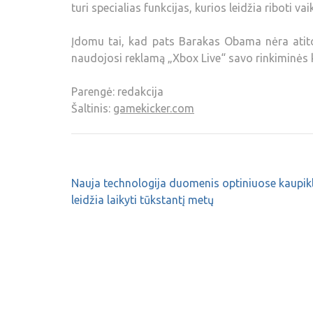
turi specialias funkcijas, kurios leidžia riboti va
Įdomu tai, kad pats Barakas Obama nėra atitol
naudojosi reklamą „Xbox Live“ savo rinkiminės
Parengė: redakcija
Šaltinis:
gamekicker.com
Nauja technologija duomenis optiniuose kaupik
leidžia laikyti tūkstantį metų