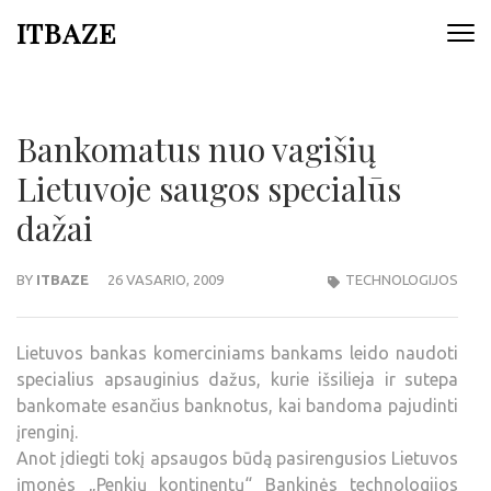
ITBAZE
Bankomatus nuo vagišių
Lietuvoje saugos specialūs
dažai
BY
ITBAZE
26 VASARIO, 2009
TECHNOLOGIJOS
Lietuvos bankas komerciniams bankams leido naudoti
specialius apsauginius dažus, kurie išsilieja ir sutepa
bankomate esančius banknotus, kai bandoma pajudinti
įrenginį.
Anot įdiegti tokį apsaugos būdą pasirengusios Lietuvos
įmonės „Penkių kontinentų“ Bankinės technologijos