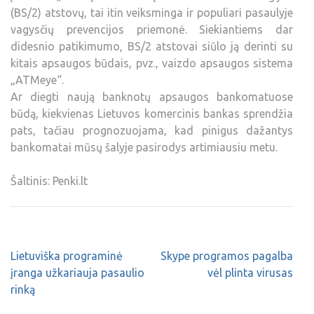
(BS/2) atstovų, tai itin veiksminga ir populiari pasaulyje
vagysčių prevencijos priemonė. Siekiantiems dar
didesnio patikimumo, BS/2 atstovai siūlo ją derinti su
kitais apsaugos būdais, pvz., vaizdo apsaugos sistema
„ATMeye“.
Ar diegti naują banknotų apsaugos bankomatuose
būdą, kiekvienas Lietuvos komercinis bankas sprendžia
pats, tačiau prognozuojama, kad pinigus dažantys
bankomatai mūsų šalyje pasirodys artimiausiu metu.
Šaltinis: Penki.lt
Lietuviška programinė
Skype programos pagalba
įranga užkariauja pasaulio
vėl plinta virusas
rinką