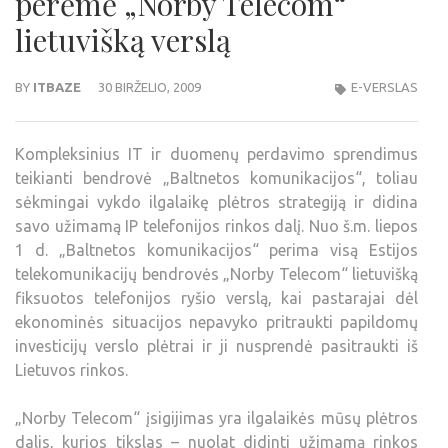
perėmė „Norby Telecom“
lietuvišką verslą
BY
ITBAZE
30 BIRŽELIO, 2009
E-VERSLAS
Kompleksinius IT ir duomenų perdavimo sprendimus
teikianti bendrovė „Baltnetos komunikacijos“, toliau
sėkmingai vykdo ilgalaikę plėtros strategiją ir didina
savo užimamą IP telefonijos rinkos dalį. Nuo š.m. liepos
1 d. „Baltnetos komunikacijos“ perima visą Estijos
telekomunikacijų bendrovės „Norby Telecom“ lietuvišką
fiksuotos telefonijos ryšio verslą, kai pastarajai dėl
ekonominės situacijos nepavyko pritraukti papildomų
investicijų verslo plėtrai ir ji nusprendė pasitraukti iš
Lietuvos rinkos.
„Norby Telecom“ įsigijimas yra ilgalaikės mūsų plėtros
dalis, kurios tikslas – nuolat didinti užimamą rinkos