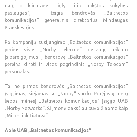
dalį, o klientams siūlyti itin aukštos kokybės
paslaugas“, – teigia bendrovės „Baltnetos
komunikacijos“ generalinis direktorius Mindaugas
Pranskevičius.
Po kompanijų susijungimo „Baltnetos komunikacijos“
perims visus „Norby Telecom“ paslaugų teikimo
įsipareigojimus. Į bendrovę „Baltnetos komunikacijos“
pereina dirbti ir visas pagrindinis „Norby Telecom“
personalas.
Tai ne pirmas bendrovės „Baltnetos komunikacijos“
įsigijimas, siejamas su „Norby“ vardu. Praėjusių metų
liepos mėnesį „Baltnetos komunikacijos“ įsigijo UAB
„Norby Networks“. Ši įmonė anksčiau buvo žinoma kaip
„MicroLink Lietuva“.
Apie UAB „Baltnetos komunikacijos“