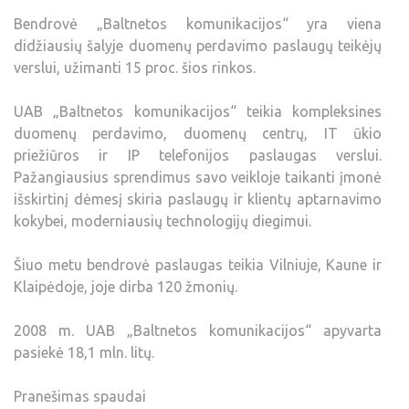
Bendrovė „Baltnetos komunikacijos“ yra viena
didžiausių šalyje duomenų perdavimo paslaugų teikėjų
verslui, užimanti 15 proc. šios rinkos.
UAB „Baltnetos komunikacijos“ teikia kompleksines
duomenų perdavimo, duomenų centrų, IT ūkio
priežiūros ir IP telefonijos paslaugas verslui.
Pažangiausius sprendimus savo veikloje taikanti įmonė
išskirtinį dėmesį skiria paslaugų ir klientų aptarnavimo
kokybei, moderniausių technologijų diegimui.
Šiuo metu bendrovė paslaugas teikia Vilniuje, Kaune ir
Klaipėdoje, joje dirba 120 žmonių.
2008 m. UAB „Baltnetos komunikacijos“ apyvarta
pasiekė 18,1 mln. litų.
Pranešimas spaudai