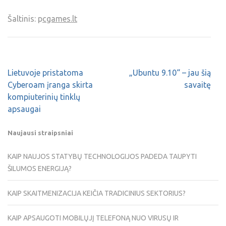
Šaltinis: p
cgames.lt
Lietuvoje pristatoma
„Ubuntu 9.10“ – jau šią
Cyberoam įranga skirta
savaitę
kompiuterinių tinklų
apsaugai
Naujausi straipsniai
KAIP NAUJOS STATYBŲ TECHNOLOGIJOS PADEDA TAUPYTI
ŠILUMOS ENERGIJĄ?
KAIP SKAITMENIZACIJA KEIČIA TRADICINIUS SEKTORIUS?
KAIP APSAUGOTI MOBILŲJĮ TELEFONĄ NUO VIRUSŲ IR