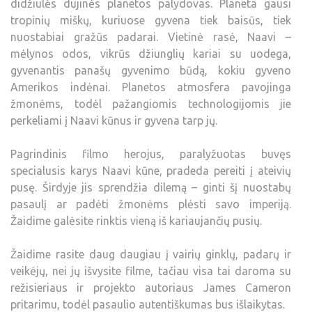
didžiulės dujinės planetos palydovas. Planeta gausi
tropinių miškų, kuriuose gyvena tiek baisūs, tiek
nuostabiai gražūs padarai. Vietinė rasė, Naavi –
mėlynos odos, vikrūs džiunglių kariai su uodega,
gyvenantis panašų gyvenimo būdą, kokiu gyveno
Amerikos indėnai. Planetos atmosfera pavojinga
žmonėms, todėl pažangiomis technologijomis jie
perkeliami į Naavi kūnus ir gyvena tarp jų.
Pagrindinis filmo herojus, paralyžuotas buvęs
specialusis karys Naavi kūne, pradeda pereiti į ateivių
pusę. Širdyje jis sprendžia dilemą – ginti šį nuostabų
pasaulį ar padėti žmonėms plėsti savo imperiją.
Žaidime galėsite rinktis vieną iš kariaujančių pusių.
Žaidime rasite daug daugiau į vairių ginklų, padarų ir
veikėjų, nei jų išvysite filme, tačiau visa tai daroma su
režisieriaus ir projekto autoriaus James Cameron
pritarimu, todėl pasaulio autentiškumas bus išlaikytas.