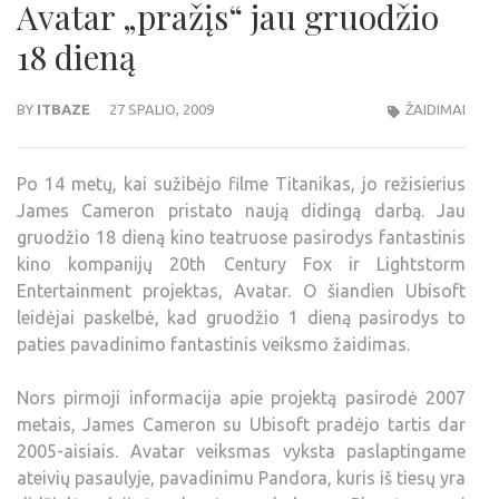
Avatar „pražįs“ jau gruodžio
18 dieną
BY
ITBAZE
27 SPALIO, 2009
ŽAIDIMAI
Po 14 metų, kai sužibėjo filme Titanikas, jo režisierius
James Cameron pristato naują didingą darbą. Jau
gruodžio 18 dieną kino teatruose pasirodys fantastinis
kino kompanijų 20th Century Fox ir Lightstorm
Entertainment projektas, Avatar. O šiandien Ubisoft
leidėjai paskelbė, kad gruodžio 1 dieną pasirodys to
paties pavadinimo fantastinis veiksmo žaidimas.
Nors pirmoji informacija apie projektą pasirodė 2007
metais, James Cameron su Ubisoft pradėjo tartis dar
2005-aisiais. Avatar veiksmas vyksta paslaptingame
ateivių pasaulyje, pavadinimu Pandora, kuris iš tiesų yra