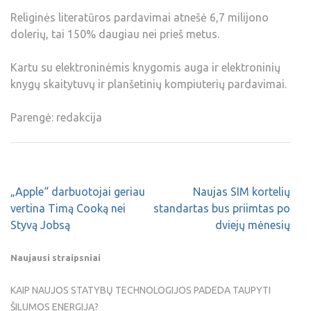
Religinės literatūros pardavimai atnešė 6,7 milijono
dolerių, tai 150% daugiau nei prieš metus.
Kartu su elektroninėmis knygomis auga ir elektroninių
knygų skaitytuvų ir planšetinių kompiuterių pardavimai.
Parengė: redakcija
„Apple“ darbuotojai geriau
Naujas SIM kortelių
vertina Timą Cooką nei
standartas bus priimtas po
Styvą Jobsą
dviejų mėnesių
Naujausi straipsniai
KAIP NAUJOS STATYBŲ TECHNOLOGIJOS PADEDA TAUPYTI
ŠILUMOS ENERGIJĄ?