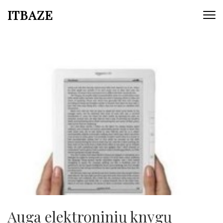
ITBAZE
Auga elektroninių knygų