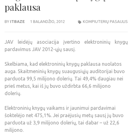
paklausa
BY
ITBAZE
1 BALANDŽIO, 2012
KOMPIUTERIŲ PASAULIS
JAV leidėjų asociacija įvertino elektroninių knygų
pardavimus JAV 2012-ųjų sausį.
Skelbiama, kad elektroninių knygų paklausa nuolatos
auga. Skaitmeninių knygų suaugusiųjų auditorijai buvo
parduota 99,5 milijono dolerių. Tai 49,4% daugiau nei
prieš metus, kai iš jų buvo uždirbta 66,6 milijono
dolerių.
Elektroninių knygų vaikams ir jaunimui pardavimai
šoktelėjo net 475,1%. Jei praėjusių metų sausį jų buvo
parduota už 3,9 milijono dolerių, tai dabar – už 22,6
milijono.