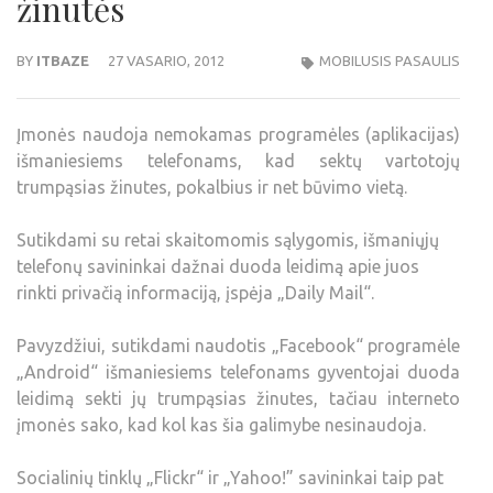
žinutės
BY
ITBAZE
27 VASARIO, 2012
MOBILUSIS PASAULIS
Įmonės naudoja nemokamas programėles (aplikacijas)
išmaniesiems telefonams, kad sektų vartotojų
trumpąsias žinutes, pokalbius ir net būvimo vietą.
Sutikdami su retai skaitomomis sąlygomis, išmaniųjų
telefonų savininkai dažnai duoda leidimą apie juos
rinkti privačią informaciją, įspėja „Daily Mail“.
Pavyzdžiui, sutikdami naudotis „Facebook“ programėle
„Android“ išmaniesiems telefonams gyventojai duoda
leidimą sekti jų trumpąsias žinutes, tačiau interneto
įmonės sako, kad kol kas šia galimybe nesinaudoja.
Socialinių tinklų „Flickr“ ir „Yahoo!” savininkai taip pat