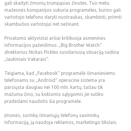
gali skaityti žmonių trumpąsias žinutes. Tuo metu
mažesnės kompanijos sukuria programėles, kurios gali
vartotojo telefonu daryti nuotraukas, skambinti, priimti
skambučius vartotojui net nežinant.
Privatumo aktyvistai aršiai kritikuoja asmeninės
informacijos pažeidimus. „Big Brother Watch“
direktorius Nickas Pickles susidariusią situaciją vadina
„laukiniais Vakarais“.
Teigiama, kad „Facebook“ programėlė išmaniesiems
telefonams su „Android“ operacine sistema yra
parsiųsta daugiau nei 100 mln. kartų, tačiau tik
mažuma žino, su kokiomis sąlygomis jie sutiko
pradėdami naudotis šia programėle.
Įmonės, surinkę išmaniųjų telefonų savininkų
informaciją, ją naudoja reklamos, marketingo tikslais.