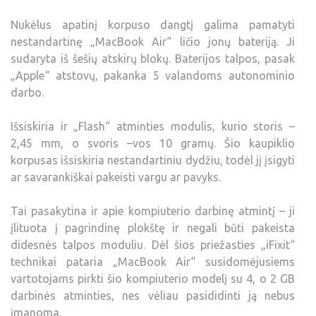
Nukėlus apatinį korpuso dangtį galima pamatyti
nestandartinę „MacBook Air“ ličio jonų bateriją. Ji
sudaryta iš šešių atskirų blokų. Baterijos talpos, pasak
„Apple“ atstovų, pakanka 5 valandoms autonominio
darbo.
Išsiskiria ir „Flash“ atminties modulis, kurio storis –
2,45 mm, o svoris –vos 10 gramų. Šio kaupiklio
korpusas išsiskiria nestandartiniu dydžiu, todėl jį įsigyti
ar savarankiškai pakeisti vargu ar pavyks.
Tai pasakytina ir apie kompiuterio darbinę atmintį – ji
įlituota į pagrindinę plokštę ir negali būti pakeista
didesnės talpos moduliu. Dėl šios priežasties „iFixit“
technikai pataria „MacBook Air“ susidomėjusiems
vartotojams pirkti šio kompiuterio modelį su 4, o 2 GB
darbinės atminties, nes vėliau pasididinti ją nebus
įmanoma.