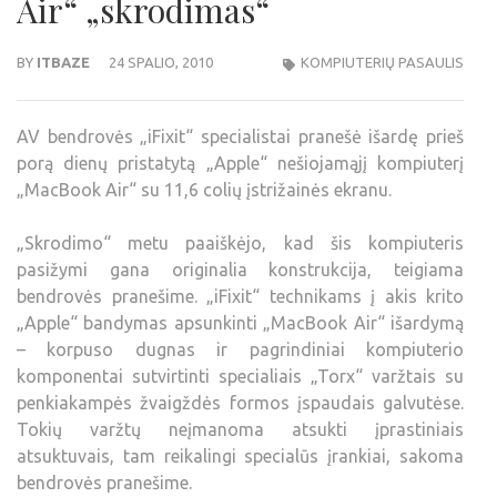
Air“ „skrodimas“
BY
ITBAZE
24 SPALIO, 2010
KOMPIUTERIŲ PASAULIS
AV bendrovės „iFixit“ specialistai pranešė išardę prieš
porą dienų pristatytą „Apple“ nešiojamąjį kompiuterį
„MacBook Air“ su 11,6 colių įstrižainės ekranu.
„Skrodimo“ metu paaiškėjo, kad šis kompiuteris
pasižymi gana originalia konstrukcija, teigiama
bendrovės pranešime. „iFixit“ technikams į akis krito
„Apple“ bandymas apsunkinti „MacBook Air“ išardymą
– korpuso dugnas ir pagrindiniai kompiuterio
komponentai sutvirtinti specialiais „Torx“ varžtais su
penkiakampės žvaigždės formos įspaudais galvutėse.
Tokių varžtų neįmanoma atsukti įprastiniais
atsuktuvais, tam reikalingi specialūs įrankiai, sakoma
bendrovės pranešime.