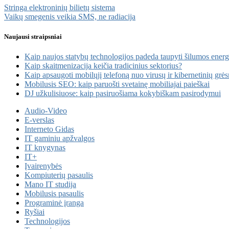
Stringa elektroninių bilietų sistema
Vaikų smegenis veikia SMS, ne radiacija
Naujausi straipsniai
Kaip naujos statybų technologijos padeda taupyti šilumos energ
Kaip skaitmenizacija keičia tradicinius sektorius?
Kaip apsaugoti mobilųjį telefoną nuo virusų ir kibernetinių grė
Mobilusis SEO: kaip paruošti svetainę mobiliajai paieškai
DJ užkulisiuose: kaip pasiruošiama kokybiškam pasirodymui
Audio-Video
E-verslas
Interneto Gidas
IT gaminiu apžvalgos
IT knygynas
IT+
Įvairenybės
Kompiuterių pasaulis
Mano IT studija
Mobilusis pasaulis
Programinė įranga
Ryšiai
Technologijos