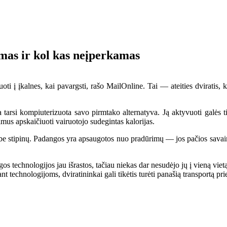
omas ir kol kas neįperkamas
uoti į įkalnes, kai pavargsti, rašo MailOnline. Tai ― ateities dvirati
 tarsi kompiuterizuota savo pirmtako alternatyva. Ją aktyvuoti galės ti
imus apskaičiuoti vairuotojo sudegintas kalorijas.
i be stipinų. Padangos yra apsaugotos nuo pradūrimų ― jos pačios savai
ingos technologijos jau išrastos, tačiau niekas dar nesudėjo jų į vieną 
ant technologijoms, dviratininkai gali tikėtis turėti panašią transportą 