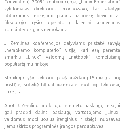
Convention) 2009“ konferencijoje, „Linux Foundation“
vykdomasis direktorius prognozavo, kad ateityje
atitinkamus mokėjimo planus pasirinkę bevielio ar
fiksuotojo ryšio operatorių klientai asmeninius
kompiuterius gaus nemokamai.
J. Zemlinas konferencijos dalyviams pristatė savąją
„nemokamo kompiuterio“ viziją, kuri esą paremta
smarkiu „Linux“ valdomų „netbook“ kompiuterių
populiarėjimu rinkoje.
Mobiliojo ryšio sektoriui prieš maždaug 15 metų stiprų
postūmį suteikė būtent nemokami mobilieji telefonai,
sakė jis.
Anot J. Zemlino, mobiliojo interneto paslaugų teikėjai
gali pradėti dalinti paslaugų vartotojams „Linux“
valdomus mobiliuosius įrenginius ir steigti nuosavas
jiems skirtos programinės įrangos parduotuves.