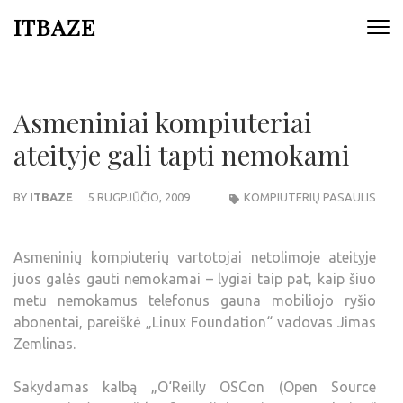
ITBAZE
Asmeniniai kompiuteriai
ateityje gali tapti nemokami
BY
ITBAZE
5 RUGPJŪČIO, 2009
KOMPIUTERIŲ PASAULIS
Asmeninių kompiuterių vartotojai netolimoje ateityje
juos galės gauti nemokamai – lygiai taip pat, kaip šiuo
metu nemokamus telefonus gauna mobiliojo ryšio
abonentai, pareiškė „Linux Foundation“ vadovas Jimas
Zemlinas.
Sakydamas kalbą „O‘Reilly OSCon (Open Source