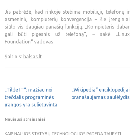
Jis pabrėžė, kad rinkoje stebima mobiliųjų telefonų ir
asmeninių kompiuterių konvergencija – šie įrenginiai
siūlo vis daugiau panašių funkcijų. „Kompiuteris dabar
gali būti pigesnis už telefoną“, – sakė „Linux
Foundation“ vadovas.
Šaltinis:
balsas.lt
„Tilde IT“: mažiau nei
„Wikipedia“ enciklopedijai
trečdalis programinės
pranašaujamas saulėlydis
įrangos yra sulietuvinta
Naujausi straipsniai
KAIP NAUJOS STATYBŲ TECHNOLOGIJOS PADEDA TAUPYTI