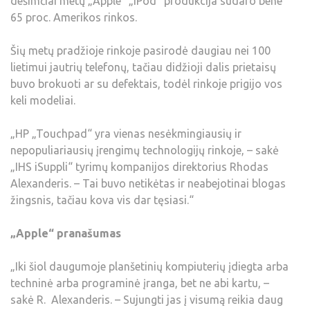
dešimčiai metų „Apple“ „iPod“ produkcija sudaro bene
65 proc. Amerikos rinkos.
Šių metų pradžioje rinkoje pasirodė daugiau nei 100
lietimui jautrių telefonų, tačiau didžioji dalis prietaisų
buvo brokuoti ar su defektais, todėl rinkoje prigijo vos
keli modeliai.
„HP „Touchpad“ yra vienas nesėkmingiausių ir
nepopuliariausių įrengimų technologijų rinkoje, – sakė
„IHS iSuppli“ tyrimų kompanijos direktorius Rhodas
Alexanderis. – Tai buvo netikėtas ir neabejotinai blogas
žingsnis, tačiau kova vis dar tęsiasi.“
„Apple“ pranašumas
„Iki šiol daugumoje planšetinių kompiuterių įdiegta arba
techninė arba programinė įranga, bet ne abi kartu, –
sakė R. Alexanderis. – Sujungti jas į visumą reikia daug