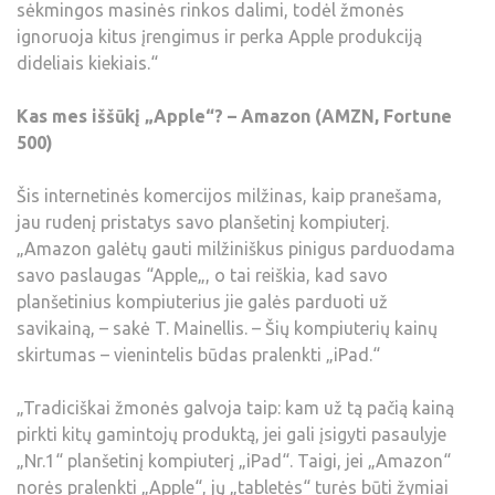
sėkmingos masinės rinkos dalimi, todėl žmonės
ignoruoja kitus įrengimus ir perka Apple produkciją
dideliais kiekiais.“
Kas mes iššūkį „Apple“? – Amazon (AMZN, Fortune
500)
Šis internetinės komercijos milžinas, kaip pranešama,
jau rudenį pristatys savo planšetinį kompiuterį.
„Amazon galėtų gauti milžiniškus pinigus parduodama
savo paslaugas “Apple„, o tai reiškia, kad savo
planšetinius kompiuterius jie galės parduoti už
savikainą, – sakė T. Mainellis. – Šių kompiuterių kainų
skirtumas – vienintelis būdas pralenkti „iPad.“
„Tradiciškai žmonės galvoja taip: kam už tą pačią kainą
pirkti kitų gamintojų produktą, jei gali įsigyti pasaulyje
„Nr.1“ planšetinį kompiuterį „iPad“. Taigi, jei „Amazon“
norės pralenkti „Apple“, jų „tabletės“ turės būti žymiai