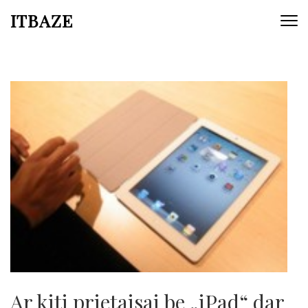
ITBAZE
Ar kiti prietaisai be „iPad“ dar