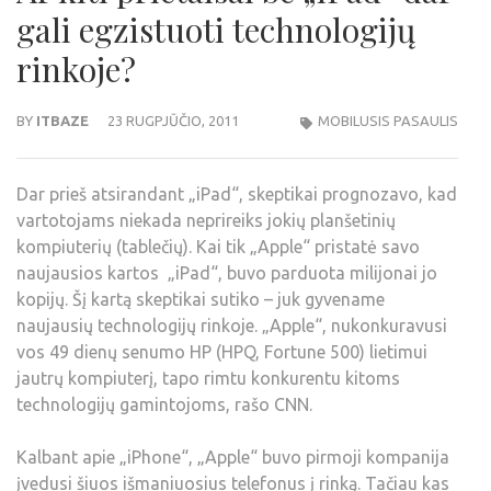
gali egzistuoti technologijų
rinkoje?
BY
ITBAZE
23 RUGPJŪČIO, 2011
MOBILUSIS PASAULIS
Dar prieš atsirandant „iPad“, skeptikai prognozavo, kad
vartotojams niekada neprireiks jokių planšetinių
kompiuterių (tablečių). Kai tik „Apple“ pristatė savo
naujausios kartos „iPad“, buvo parduota milijonai jo
kopijų. Šį kartą skeptikai sutiko – juk gyvename
naujausių technologijų rinkoje. „Apple“, nukonkuravusi
vos 49 dienų senumo HP (HPQ, Fortune 500) lietimui
jautrų kompiuterį, tapo rimtu konkurentu kitoms
technologijų gamintojoms, rašo CNN.
Kalbant apie „iPhone“, „Apple“ buvo pirmoji kompanija
įvedusi šiuos išmaniuosius telefonus į rinką. Tačiau kas