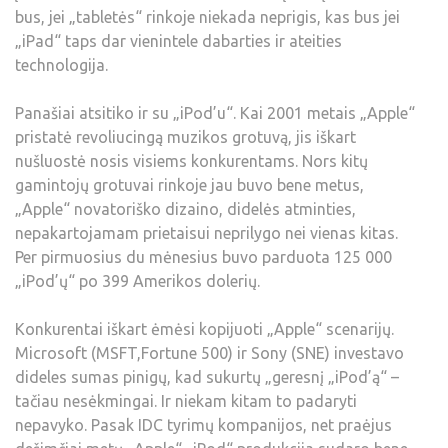
bus, jei „tabletės“ rinkoje niekada neprigis, kas bus jei
„iPad“ taps dar vienintele dabarties ir ateities
technologija.
Panašiai atsitiko ir su „iPod’u“. Kai 2001 metais „Apple“
pristatė revoliucingą muzikos grotuvą, jis iškart
nušluostė nosis visiems konkurentams. Nors kitų
gamintojų grotuvai rinkoje jau buvo bene metus,
„Apple“ novatoriško dizaino, didelės atminties,
nepakartojamam prietaisui neprilygo nei vienas kitas.
Per pirmuosius du mėnesius buvo parduota 125 000
„iPod’ų“ po 399 Amerikos dolerių.
Konkurentai iškart ėmėsi kopijuoti „Apple“ scenarijų.
Microsoft (MSFT,Fortune 500) ir Sony (SNE) investavo
dideles sumas pinigų, kad sukurtų „geresnį „iPod’ą“ –
tačiau nesėkmingai. Ir niekam kitam to padaryti
nepavyko. Pasak IDC tyrimų kompanijos, net praėjus