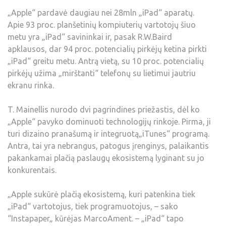
„Apple“ pardavė daugiau nei 28mln „iPad“ aparatų.
Apie 93 proc. planšetinių kompiuterių vartotojų šiuo
metu yra „iPad“ savininkai ir, pasak R.W.Baird
apklausos, dar 94 proc. potencialių pirkėjų ketina pirkti
„iPad“ greitu metu. Antrą vietą, su 10 proc. potencialių
pirkėjų užima „mirštanti“ telefonų su lietimui jautriu
ekranu rinka.
T. Mainellis nurodo dvi pagrindines priežastis, dėl ko
„Apple“ pavyko dominuoti technologijų rinkoje. Pirma, ji
turi dizaino pranašumą ir integruotą„iTunes“ programą.
Antra, tai yra nebrangus, patogus įrenginys, palaikantis
pakankamai plačią paslaugų ekosistemą lyginant su jo
konkurentais.
„Apple sukūrė plačią ekosistemą, kuri patenkina tiek
„iPad“ vartotojus, tiek programuotojus, – sako
“Instapaper„ kūrėjas MarcoAment. – „iPad“ tapo