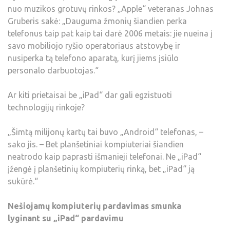
nuo muzikos grotuvų rinkos? „Apple“ veteranas Johnas
Gruberis sakė: „Dauguma žmonių šiandien perka
telefonus taip pat kaip tai darė 2006 metais: jie nueina į
savo mobiliojo ryšio operatoriaus atstovybę ir
nusiperka tą telefono aparatą, kurį jiems įsiūlo
personalo darbuotojas.“
Ar kiti prietaisai be „iPad“ dar gali egzistuoti
technologijų rinkoje?
„Šimtą milijonų kartų tai buvo „Android“ telefonas, –
sako jis. – Bet planšetiniai kompiuteriai šiandien
neatrodo kaip paprasti išmanieji telefonai. Ne „iPad“
įžengė į planšetinių kompiuterių rinką, bet „iPad“ ją
sukūrė.“
Nešiojamų kompiuterių pardavimas smunka
lyginant su „iPad“ pardavimu