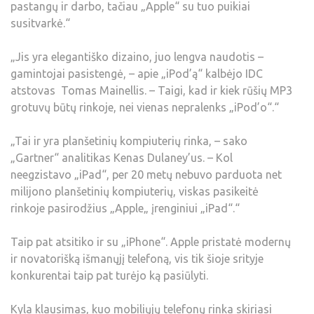
pastangų ir darbo, tačiau „Apple“ su tuo puikiai
susitvarkė.“
„Jis yra elegantiško dizaino, juo lengva naudotis –
gamintojai pasistengė, – apie „iPod’ą“ kalbėjo IDC
atstovas Tomas Mainellis. – Taigi, kad ir kiek rūšių MP3
grotuvų būtų rinkoje, nei vienas nepralenks „iPod’o“.“
„Tai ir yra planšetinių kompiuterių rinka, – sako
„Gartner“ analitikas Kenas Dulaney’us. – Kol
neegzistavo „iPad“, per 20 metų nebuvo parduota net
milijono planšetinių kompiuterių, viskas pasikeitė
rinkoje pasirodžius „Apple„ įrenginiui „iPad“.“
Taip pat atsitiko ir su „iPhone“. Apple pristatė modernų
ir novatorišką išmanųjį telefoną, vis tik šioje srityje
konkurentai taip pat turėjo ką pasiūlyti.
Kyla klausimas, kuo mobiliųjų telefonų rinka skiriasi