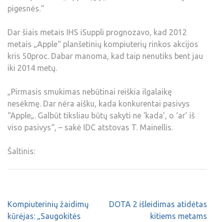
pigesnės.“
Dar šiais metais IHS iSuppli prognozavo, kad 2012
metais „Apple“ planšetinių kompiuterių rinkos akcijos
kris 50proc. Dabar manoma, kad taip nenutiks bent jau
iki 2014 metų.
„Pirmasis smukimas nebūtinai reiškia ilgalaikę
nesėkmę. Dar nėra aišku, kada konkurentai pasivys
“Apple„. Galbūt tiksliau būtų sakyti ne ‘kada’, o ‘ar’ iš
viso pasivys“, – sakė IDC atstovas T. Mainellis.
Šaltinis:
Kompiuterinių žaidimų
DOTA 2 išleidimas atidėtas
kūrėjas: „Saugokitės
kitiems metams