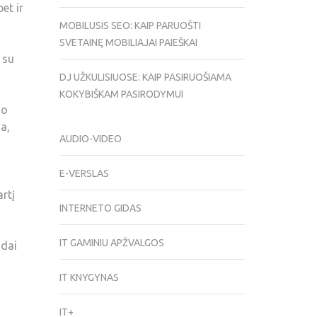
et ir
MOBILUSIS SEO: KAIP PARUOŠTI
SVETAINĘ MOBILIAJAI PAIEŠKAI
 su
DJ UŽKULISIUOSE: KAIP PASIRUOŠIAMA
KOKYBIŠKAM PASIRODYMUI
jo
a,
AUDIO-VIDEO
E-VERSLAS
rtį
INTERNETO GIDAS
IT GAMINIU APŽVALGOS
ndai
IT KNYGYNAS
IT+