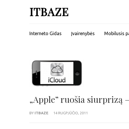
ITBAZE
Interneto Gidas
Įvairenybės
Mobilusis p
„Apple” ruošia siurprizą 
BY
ITBAZE
14 RUGPJŪČIO, 2011