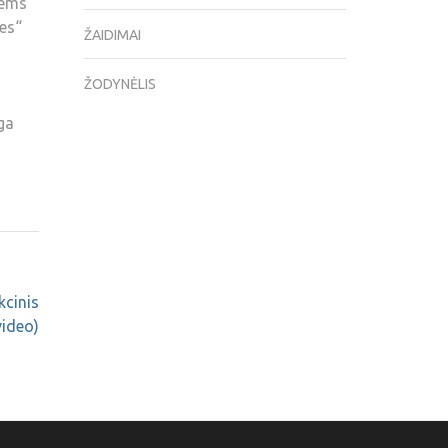
iems
es“
ŽAIDIMAI
ŽODYNĖLIS
ga
kcinis
video)