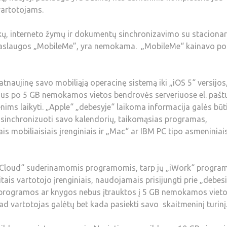
vartotojams.
škų, interneto žymų ir dokumentų sinchronizavimo su stacionar
is paslaugos „MobileMe”, yra nemokama. „MobileMe“ kainavo po
atnaujinę savo mobiliąją operacinę sistemą iki „iOS 5“ versijos,
gaus po 5 GB nemokamos vietos bendrovės serveriuose el. paštu
s laikyti. „Apple“ „debesyje“ laikoma informacija galės būt
ės sinchronizuoti savo kalendorių, taikomąsias programas,
 mobiliaisiais įrenginiais ir „Mac“ ar IBM PC tipo asmeniniai
„iCloud“ suderinamomis programomis, tarp jų „iWork“ progra
ais vartotojo įrenginiais, naudojamais prisijungti prie „debesi
, programos ar knygos nebus įtrauktos į 5 GB nemokamos viet
kad vartotojas galėtų bet kada pasiekti savo skaitmeninį turinį