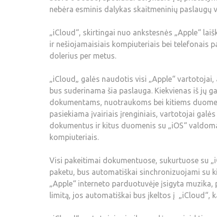
nebėra esminis dalykas skaitmeninių paslaugų 
„iCloud“, skirtingai nuo ankstesnės „Apple“ lai
ir nešiojamaisiais kompiuteriais bei telefona
dolerius per metus.
„iCloud„ galės naudotis visi „Apple“ vartotojai, 
bus suderinama šia paslauga. Kiekvienas iš jų 
dokumentams, nuotraukoms bei kitiems duomenim
pasiekiama įvairiais įrenginiais, vartotojai gal
dokumentus ir kitus duomenis su „iOS“ valdomais
kompiuteriais.
Visi pakeitimai dokumentuose, sukurtuose su 
paketu, bus automatiškai sinchronizuojami su kit
„Apple“ interneto parduotuvėje įsigyta muzika
limitą, jos automatiškai bus įkeltos į „iCloud“, 