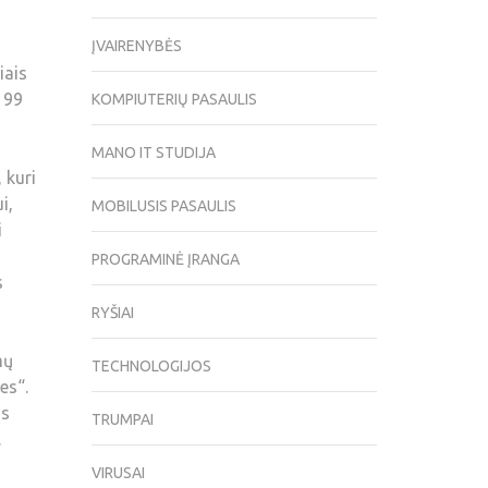
ĮVAIRENYBĖS
iais
 99
KOMPIUTERIŲ PASAULIS
MANO IT STUDIJA
 kuri
i,
MOBILUSIS PASAULIS
i
PROGRAMINĖ ĮRANGA
s
RYŠIAI
mų
TECHNOLOGIJOS
es“.
os
TRUMPAI
.
VIRUSAI