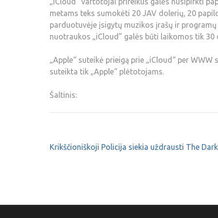
„iCloud“ vartotojai prireikus galės nusipirkti 
metams teks sumokėti 20 JAV dolerių, 20 papild
parduotuvėje įsigytų muzikos įrašų ir programų 
nuotraukos „iCloud” galės būti laikomos tik 30 
„Apple“ suteikė prieigą prie „iCloud“ per WWW s
suteikta tik „Apple“ plėtotojams.
Šaltinis:
Krikščioniškoji Policija siekia uždrausti The Dark