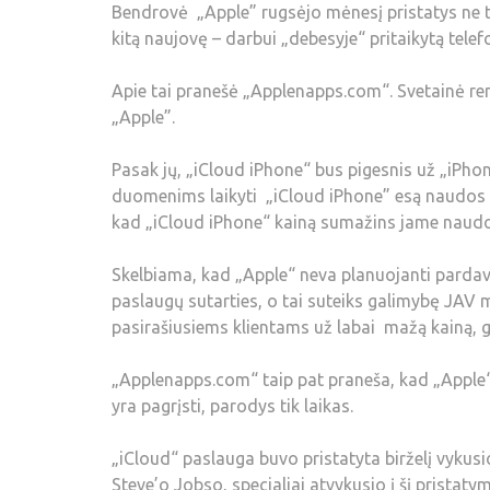
Bendrovė „Apple” rugsėjo mėnesį pristatys ne ti
kitą naujovę – darbui „debesyje“ pritaikytą tele
Apie tai pranešė „Applenapps.com“. Svetainė remi
„Apple”.
Pasak jų, „iCloud iPhone“ bus pigesnis už „iPho
duomenims laikyti „iCloud iPhone” esą naudos n
kad „iCloud iPhone“ kainą sumažins jame naudo
Skelbiama, kad „Apple“ neva planuojanti pardavi
paslaugų sutarties, o tai suteiks galimybę JAV m
pasirašiusiems klientams už labai mažą kainą, ga
„Applenapps.com“ taip pat praneša, kad „Apple“ 
yra pagrįsti, parodys tik laikas.
„iCloud“ paslauga buvo pristatyta birželį vykus
Steve’o Jobso, specialiai atvykusio į šį pristat