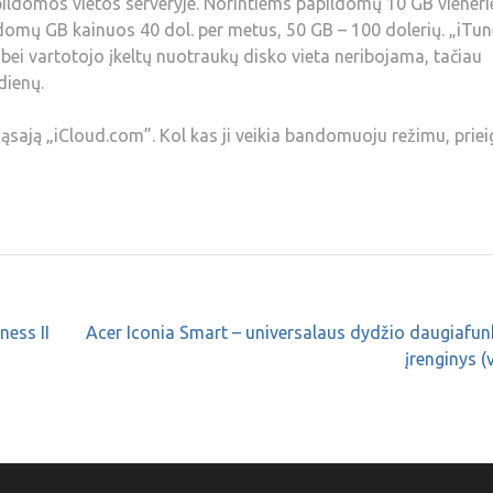
papildomos vietos serveryje. Norintiems papildomų 10 GB viener
omų GB kainuos 40 dol. per metus, 50 GB – 100 dolerių. „iTun
bei vartotojo įkeltų nuotraukų disko vieta neribojama, tačiau
dienų.
ąsają „iCloud.com”. Kol kas ji veikia bandomuoju režimu, priei
ness II
Acer Iconia Smart – universalaus dydžio daugiafun
įrenginys (