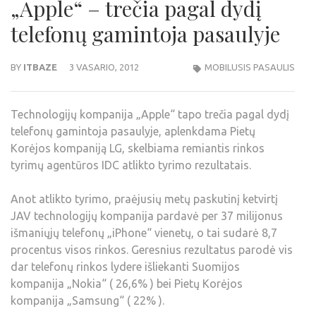
„Apple“ – trečia pagal dydį
telefonų gamintoja pasaulyje
BY
ITBAZE
3 VASARIO, 2012
MOBILUSIS PASAULIS
Technologijų kompanija „Apple“ tapo trečia pagal dydį
telefonų gamintoja pasaulyje, aplenkdama Pietų
Korėjos kompaniją LG, skelbiama remiantis rinkos
tyrimų agentūros IDC atlikto tyrimo rezultatais.
Anot atlikto tyrimo, praėjusių metų paskutinį ketvirtį
JAV technologijų kompanija pardavė per 37 milijonus
išmaniųjų telefonų „iPhone“ vienetų, o tai sudarė 8,7
procentus visos rinkos. Geresnius rezultatus parodė vis
dar telefonų rinkos lydere išliekanti Suomijos
kompanija „Nokia“ ( 26,6% ) bei Pietų Korėjos
kompanija „Samsung“ ( 22% ).