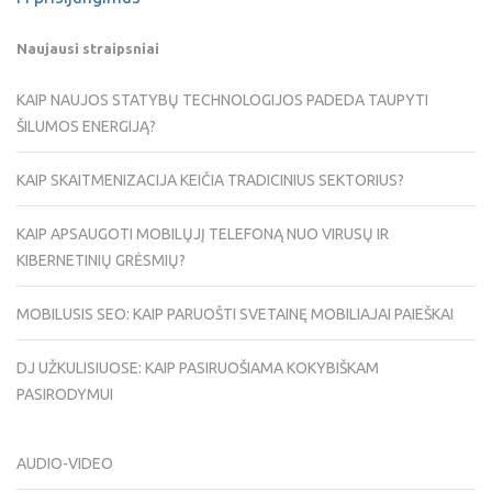
Naujausi straipsniai
KAIP NAUJOS STATYBŲ TECHNOLOGIJOS PADEDA TAUPYTI
ŠILUMOS ENERGIJĄ?
KAIP SKAITMENIZACIJA KEIČIA TRADICINIUS SEKTORIUS?
KAIP APSAUGOTI MOBILŲJĮ TELEFONĄ NUO VIRUSŲ IR
KIBERNETINIŲ GRĖSMIŲ?
MOBILUSIS SEO: KAIP PARUOŠTI SVETAINĘ MOBILIAJAI PAIEŠKAI
DJ UŽKULISIUOSE: KAIP PASIRUOŠIAMA KOKYBIŠKAM
PASIRODYMUI
AUDIO-VIDEO