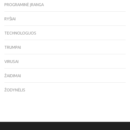
PROGRAMINĖ ĮRANGA
RYŠIAI
TECHNOLOGIJOS
TRUMPAI
VIRUSAI
ŽAIDIMAI
ŽODYNĖLIS