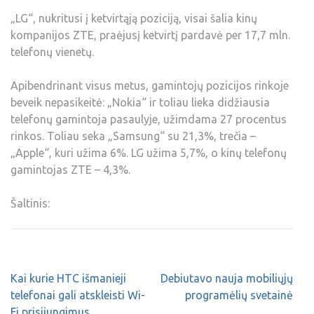
„LG“, nukritusi į ketvirtąją poziciją, visai šalia kinų
kompanijos ZTE, praėjusį ketvirtį pardavė per 17,7 mln.
telefonų vienetų.
Apibendrinant visus metus, gamintojų pozicijos rinkoje
beveik nepasikeitė: „Nokia“ ir toliau lieka didžiausia
telefonų gamintoja pasaulyje, užimdama 27 procentus
rinkos. Toliau seka „Samsung“ su 21,3%, trečia –
„Apple“, kuri užima 6%. LG užima 5,7%, o kinų telefonų
gamintojas ZTE – 4,3%.
Šaltinis:
Kai kurie HTC išmanieji
Debiutavo nauja mobiliųjų
telefonai gali atskleisti Wi-
programėlių svetainė
Fi prisijungimus