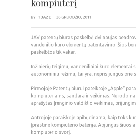
kompiuterį
BY
ITBAZE
26 GRUODŽIO, 2011
JAV patentų biuras paskelbė dvi naujas bendro
vandenilio kuro elementų patentavimo. Šios ben
paskelbtos tik vakar.
Inžinierių teigimu, vandeniliniai kuro elementa
autonominiu režimu, tai yra, neprisijungus prie 
Pirmojoje Patentų biurui pateiktoje „Apple“ para
kompiuteriams, sandara ir veikimas. Nurodoma 
aprašytas įrenginio valdiklio veikimas, prijungi
Antrojoje paraiškoje apibūdinama, kaip toks kur
įprastine kompiuterio baterija. Apjungus šiuos 
kompiuterio svorį.