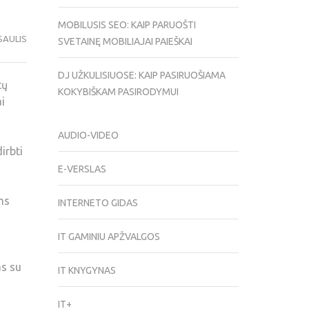
MOBILUSIS SEO: KAIP PARUOŠTI
SAULIS
SVETAINĘ MOBILIAJAI PAIEŠKAI
DJ UŽKULISIUOSE: KAIP PASIRUOŠIAMA
tų
KOKYBIŠKAM PASIRODYMUI
i
AUDIO-VIDEO
irbti
E-VERSLAS
ms
INTERNETO GIDAS
IT GAMINIU APŽVALGOS
as su
IT KNYGYNAS
IT+