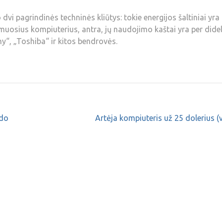
vi pagrindinės techninės kliūtys: tokie energijos šaltiniai yra
amuosius kompiuterius, antra, jų naudojimo kaštai yra per didel
y“, „Toshiba“ ir kitos bendrovės.
ido
Artėja kompiuteris už 25 dolerius (