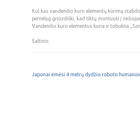
Kol kas vandenilio kuro elementų kūrimą stabdo d
pernelyg griozdiški, kad tiktų montuoti į nešioj
Vandenilio kuro elementus kuria ir tobulina „Son
Šaltinis:
Japonai ėmėsi 4 metrų dydžio roboto humano