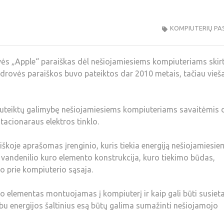
KOMPIUTERIŲ PA
vės „Apple“ paraiškas dėl nešiojamiesiems kompiuteriams skir
drovės paraiškos buvo pateiktos dar 2010 metais, tačiau vieša
i suteiktų galimybę nešiojamiesiems kompiuteriams savaitėmis d
stacionaraus elektros tinklo.
iškoje aprašomas įrenginio, kuris tiekia energiją nešiojamiesie
vandenilio kuro elemento konstrukcija, kuro tiekimo būdas,
mo prie kompiuterio sąsaja.
o elementas montuojamas į kompiuterį ir kaip gali būti susiet
abu energijos šaltinius esą būtų galima sumažinti nešiojamojo