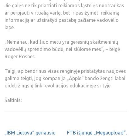
Jie galės ne tik priartinti reikiamos ląstelės nuotraukas
ar perpjauti virtualią varlę, bet ir pasižymėti reikiamą
informaciją ar užsirašyti pastabą pačiame vadovėlio
lape.
„Nemanau, kad šiuo metu yra geresnių skaitmeninių
vadovėlių sprendimo būdu, nei siūlome mes“, – teigė
Roger Rosner.
Taigi, apibendrinus visas renginyje pristatytas naujoves
galima teigti, jog kompanija „Apple“ bando žengti labai
didelį žingsnį link revoliucijos edukacinėje srityje.
Šaltinis:
„IBM Lietuva“ geriausiu
FTB išjungė „Megaupload“,