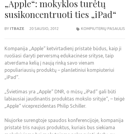
„Apple“: mokyklos turėtų
susikoncentruoti ties „iPad“
BY
ITBAZE
20 SAUSIO, 2012
KOMPIUTERIŲ PASAULIS
Kompanija „Apple“ ketvirtadienį pristatė būdus, kaip ji
ruošiasi daryti perversmą edukacinėse srityse, taip
atverdama kelią į naują rinką savo vienam
populiariausių produktų – planšetiniui kompiuteriui
„iPad“.
„Švietimas yra „Apple“ DNR, o mūsų „iPad“ gali būti
labiausiai jaudinantis produktas mokslo srityje“, – teigė
„Apple“ viceprezidentas Philip Schiller.
Niujorke surengtoje spaudos konferencijoje, kompanija
pristatė tris naujus produktus, kuriais bus siekiama