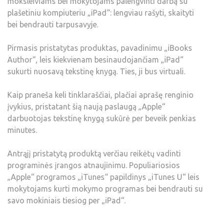
moksleiviams bei mokytojams palengvinti darbą su
plašetiniu kompiuteriu „iPad“: lengviau rašyti, skaityti
bei bendrauti tarpusavyje.
Pirmasis pristatytas produktas, pavadinimu „iBooks
Author“, leis kiekvienam besinaudojančiam „iPad“
sukurti nuosavą tekstinę knygą. Ties, ji bus virtuali.
Kaip praneša keli tinklaraščiai, plačiai aprašę renginio
įvykius, pristatant šią naują paslaugą „Apple“
darbuotojas tekstinę knygą sukūrė per beveik penkias
minutes.
Antrąjį pristatytą produktą verčiau reikėtų vadinti
programinės įrangos atnaujinimu. Populiariosios
„Apple“ programos „iTunes“ papildinys „iTunes U“ leis
mokytojams kurti mokymo programas bei bendrauti su
savo mokiniais tiesiog per „iPad“.