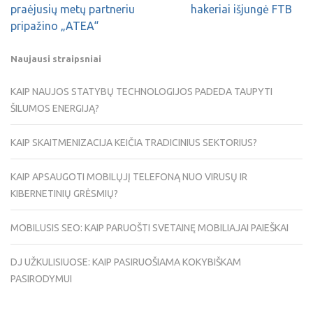
praėjusių metų partneriu
hakeriai išjungė FTB
pripažino „ATEA“
Naujausi straipsniai
KAIP NAUJOS STATYBŲ TECHNOLOGIJOS PADEDA TAUPYTI
ŠILUMOS ENERGIJĄ?
KAIP SKAITMENIZACIJA KEIČIA TRADICINIUS SEKTORIUS?
KAIP APSAUGOTI MOBILŲJĮ TELEFONĄ NUO VIRUSŲ IR
KIBERNETINIŲ GRĖSMIŲ?
MOBILUSIS SEO: KAIP PARUOŠTI SVETAINĘ MOBILIAJAI PAIEŠKAI
DJ UŽKULISIUOSE: KAIP PASIRUOŠIAMA KOKYBIŠKAM
PASIRODYMUI