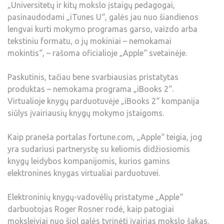
„Universitetų ir kitų mokslo įstaigų pedagogai,
pasinaudodami „iTunes U“, galės jau nuo šiandienos
lengvai kurti mokymo programas garso, vaizdo arba
tekstiniu formatu, o jų mokiniai – nemokamai
mokintis“, – rašoma oficialioje „Apple“ svetainėje.
Paskutinis, tačiau bene svarbiausias pristatytas
produktas – nemokama programa „iBooks 2“.
Virtualioje knygų parduotuvėje „iBooks 2“ kompanija
siūlys įvairiausių knygų mokymo įstaigoms.
Kaip praneša portalas fortune.com, „Apple“ teigia, jog
yra sudariusi partnerystę su keliomis didžiosiomis
knygų leidybos kompanijomis, kurios gamins
elektronines knygas virtualiai parduotuvei.
Elektroninių knygų-vadovėlių pristatyme „Apple“
darbuotojas Roger Rosner rodė, kaip patogiai
moksleiviai nuo šiol galės tyrinėti įvairias mokslo šakas.