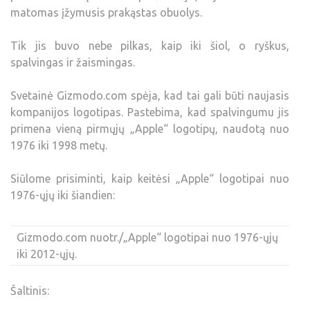
matomas įžymusis prakąstas obuolys.
Tik jis buvo nebe pilkas, kaip iki šiol, o ryškus,
spalvingas ir žaismingas.
Svetainė Gizmodo.com spėja, kad tai gali būti naujasis
kompanijos logotipas. Pastebima, kad spalvingumu jis
primena vieną pirmųjų „Apple“ logotipų, naudotą nuo
1976 iki 1998 metų.
Siūlome prisiminti, kaip keitėsi „Apple“ logotipai nuo
1976-ųjų iki šiandien:
Gizmodo.com nuotr./„Apple“ logotipai nuo 1976-ųjų
iki 2012-ųjų.
Šaltinis: