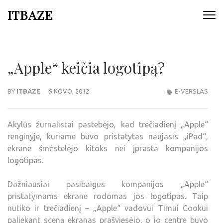
ITBAZE
„Apple“ keičia logotipą?
BY
ITBAZE
9 KOVO, 2012
E-VERSLAS
Akylūs žurnalistai pastebėjo, kad trečiadienį „Apple“
renginyje, kuriame buvo pristatytas naujasis „iPad“,
ekrane šmėstelėjo kitoks nei įprasta kompanijos
logotipas.
Dažniausiai pasibaigus kompanijos „Apple“
pristatymams ekrane rodomas jos logotipas. Taip
nutiko ir trečiadienį – „Apple“ vadovui Timui Cookui
paliekant sceną ekranas prašviesėjo, o jo centre buvo