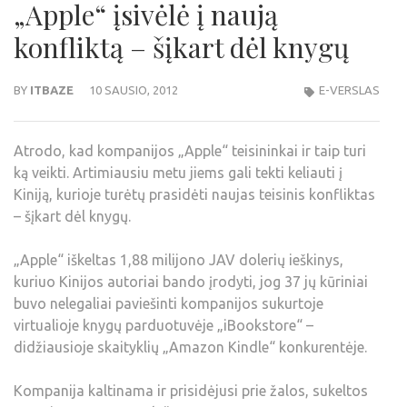
„Apple“ įsivėlė į naują
konfliktą – šįkart dėl knygų
BY
ITBAZE
10 SAUSIO, 2012
E-VERSLAS
Atrodo, kad kompanijos „Apple“ teisininkai ir taip turi
ką veikti. Artimiausiu metu jiems gali tekti keliauti į
Kiniją, kurioje turėtų prasidėti naujas teisinis konfliktas
– šįkart dėl knygų.
„Apple“ iškeltas 1,88 milijono JAV dolerių ieškinys,
kuriuo Kinijos autoriai bando įrodyti, jog 37 jų kūriniai
buvo nelegaliai paviešinti kompanijos sukurtoje
virtualioje knygų parduotuvėje „iBookstore“ –
didžiausioje skaityklių „Amazon Kindle“ konkurentėje.
Kompanija kaltinama ir prisidėjusi prie žalos, sukeltos