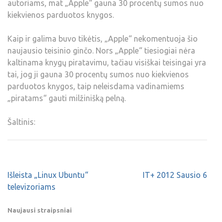
autoriams, mat „Apple“ gauna 30 procentų sumos nuo
kiekvienos parduotos knygos.
Kaip ir galima buvo tikėtis, „Apple“ nekomentuoja šio
naujausio teisinio ginčo. Nors „Apple“ tiesiogiai nėra
kaltinama knygų piratavimu, tačiau visiškai teisingai yra
tai, jog ji gauna 30 procentų sumos nuo kiekvienos
parduotos knygos, taip neleisdama vadinamiems
„piratams“ gauti milžinišką pelną.
Šaltinis:
Išleista „Linux Ubuntu“
IT+ 2012 Sausio 6
televizoriams
Naujausi straipsniai