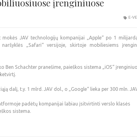
biliuosiuose įrenginiuose
E-V
t mokės JAV technologijų kompanijai „Apple“ po 1 milijard
naršyklės „Safari“ versijoje, skirtoje mobiliesiems įrengin
o Ben Schachter pranešime, paieškos sistema „iOS“ įrenginiu
etvirtį.
ją dalį, t.y. 1 mlrd. JAV dol., o „Google“ lieka per 300 mln. JA
formoje padėtų kompanijai labiau įsitvirtinti verslo klasės
eškos sistema.