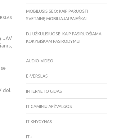
MOBILUSIS SEO: KAIP PARUOŠTI
ERSLAS
SVETAINĘ MOBILIAJAI PAIEŠKAI
DJ UŽKULISIUOSE: KAIP PASIRUOŠIAMA
ą JAV
KOKYBIŠKAM PASIRODYMUI
iams,
AUDIO-VIDEO
ose
E-VERSLAS
V dol.
INTERNETO GIDAS
IT GAMINIU APŽVALGOS
IT KNYGYNAS
IT+