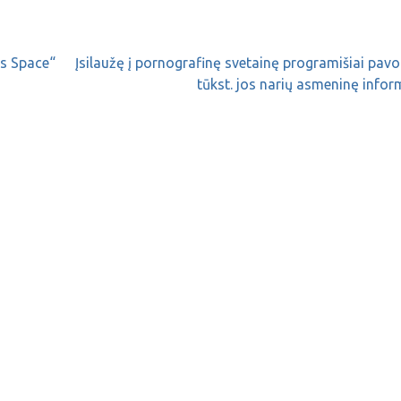
ds Space“
Įsilaužę į pornografinę svetainę programišiai pav
tūkst. jos narių asmeninę infor