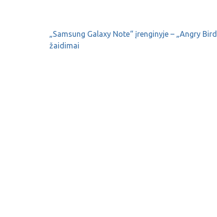
„Samsung Galaxy Note“ įrenginyje – „Angry Bir
žaidimai