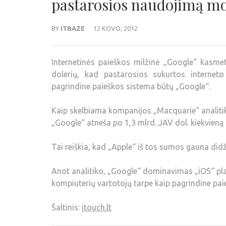
pastarosios naudojimą mo
BY
ITBAZE
12 KOVO, 2012
Internetinės paieškos milžinė „Google“ kasme
dolerių, kad pastarosios sukurtos interneto 
pagrindine paieškos sistema būtų „Google“.
Kaip skelbiama kompanijos „Macquarie“ analitik
„Google“ atneša po 1,3 mlrd. JAV dol. kiekvieną k
Tai reiškia, kad „Apple“ iš tos sumos gauna didžią
Anot analitiko, „Google“ dominavimas „iOS“ plat
kompiuterių vartotojų tarpe kaip pagrindine pai
Šaltinis:
itouch.lt