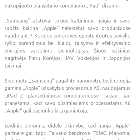
nukopijuoto planšetinio kompiuerio „iPad” dizaino.
„Samsung” atstovai tokius kaltinimus neigia ir savo
ruožtu kaltina „Apple“ neteisėtai savo produktuose
naudojant P. Korėjos bendrovės užpatentuotus bevielio
ryšio sprendimus bei klaidų taisymo ir efektyvesnio
energijos vartojimo technologijas. Šiuos ieškinius
nagrinėja Pietų Korėjos, JAV, Vokietijos ir Japonijos
teismai.
Šiuo metu „Samsung” pagal 45 nanometrų technologiją
gamina „Apple“ užsakytus procesorius A5, naudojamus
„iPad 2″ planšetiniuose kompiuteriuose. Tačiau jau
pranešama, kad savo būsimiesiems procesoriams A6
„Apple“ gali pasirinkti kitą gamintoją.
Leidinio žiniomis, didelė tikimybė, kad nauja „Apple”
partnere gali tapti Taivano bendrovė TSMC. Manoma,