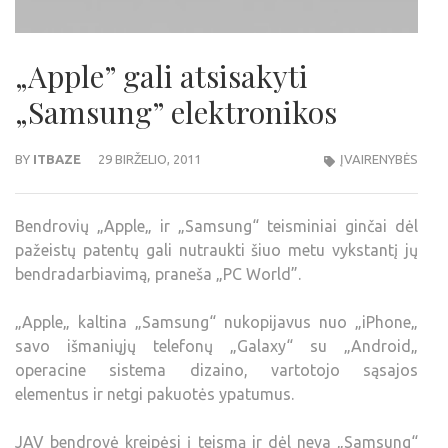
„Apple” gali atsisakyti
„Samsung” elektronikos
BY
ITBAZE
29 BIRŽELIO, 2011
ĮVAIRENYBĖS
Bendrovių „Apple„ ir „Samsung“ teisminiai ginčai dėl
pažeistų patentų gali nutraukti šiuo metu vykstantį jų
bendradarbiavimą, praneša „PC World”.
„Apple„ kaltina „Samsung“ nukopijavus nuo „iPhone„
savo išmaniųjų telefonų „Galaxy“ su „Android„
operacine sistema dizaino, vartotojo sąsajos
elementus ir netgi pakuotės ypatumus.
JAV bendrovė kreipėsi į teismą ir dėl neva „Samsung“