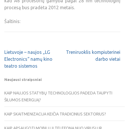
kad A6 procesorių gamyba pagal 28 nm technologinį
procesą bus pradėta 2012 metais.
Šaltinis:
Lietuvoje – naujos „LG
Treniruoklis kompiuterinei
Electronics“ namų kino
darbo vietai
teatro sistemos
Naujausi straipsniai
KAIP NAUJOS STATYBŲ TECHNOLOGIJOS PADEDA TAUPYTI
ŠILUMOS ENERGIJĄ?
KAIP SKAITMENIZACIJA KEIČIA TRADICINIUS SEKTORIUS?
KAIP APSAUGOTI MOBILŲJĮ TELEFONĄ NUO VIRUSŲ IR