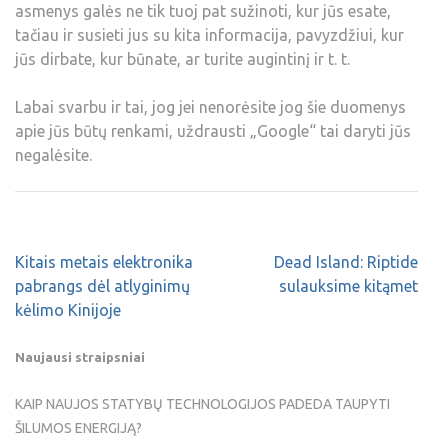
asmenys galės ne tik tuoj pat sužinoti, kur jūs esate,
tačiau ir susieti jus su kita informacija, pavyzdžiui, kur
jūs dirbate, kur būnate, ar turite augintinį ir t. t.
Labai svarbu ir tai, jog jei nenorėsite jog šie duomenys
apie jūs būtų renkami, uždrausti „Google“ tai daryti jūs
negalėsite.
Kitais metais elektronika
Dead Island: Riptide
pabrangs dėl atlyginimų
sulauksime kitąmet
kėlimo Kinijoje
Naujausi straipsniai
KAIP NAUJOS STATYBŲ TECHNOLOGIJOS PADEDA TAUPYTI
ŠILUMOS ENERGIJĄ?