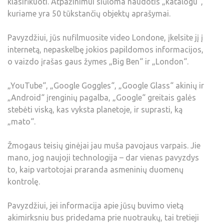
klasifikuoti. Atpažinimui siūloma naudotis „katalogu“,
kuriame yra 50 tūkstančių objektų aprašymai.
Pavyzdžiui, jūs nufilmuosite video Londone, įkelsite jį į
internetą, nepaskelbę jokios papildomos informacijos,
o vaizdo įrašas gaus žymes „Big Ben“ ir „London“.
„YouTube“, „Google Goggles“, „Google Glass“ akinių ir
„Android“ įrenginių pagalba, „Google“ greitais galės
stebėti viską, kas vyksta planetoje, ir suprasti, ką
„mato“.
Žmogaus teisių ginėjai jau muša pavojaus varpais. Jie
mano, jog naujoji technologija – dar vienas pavyzdys
to, kaip vartotojai praranda asmeninių duomenų
kontrolę.
Pavyzdžiui, jei informacija apie jūsų buvimo vietą
akimirksniu bus pridedama prie nuotraukų, tai tretieji