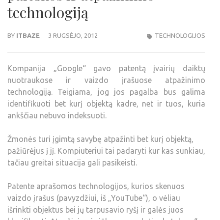
technologiją
BY
ITBAZE
3 RUGSĖJO, 2012
TECHNOLOGIJOS
Kompanija „Google“ gavo patentą įvairių daiktų
nuotraukose ir vaizdo įrašuose atpažinimo
technologiją. Teigiama, jog jos pagalba bus galima
identifikuoti bet kurį objektą kadre, net ir tuos, kuria
ankščiau nebuvo indeksuoti.
Žmonės turi įgimtą savybę atpažinti bet kurį objektą,
pažiūrėjus į jį. Kompiuteriui tai padaryti kur kas sunkiau,
tačiau greitai situacija gali pasikeisti.
Patente aprašomos technologijos, kurios skenuos
vaizdo įrašus (pavyzdžiui, iš „YouTube“), o vėliau
išrinkti objektus bei jų tarpusavio ryšį ir galės juos