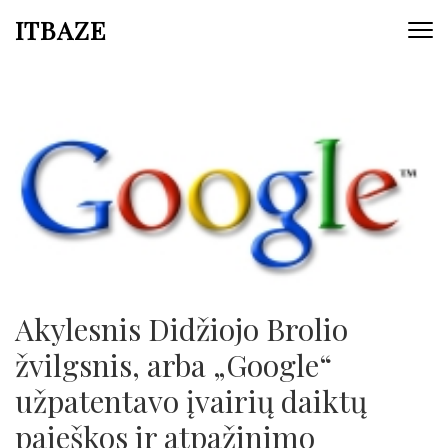
ITBAZE
Akylesnis Didžiojo Brolio
žvilgsnis, arba „Google“
užpatentavo įvairių daiktų
paieškos ir atpažinimo