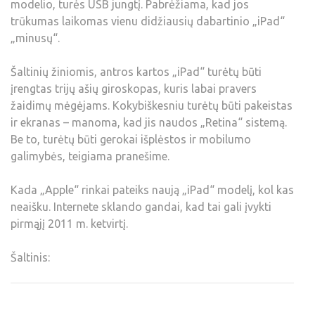
modelio, turės USB jungtį. Pabrėžiama, kad jos
trūkumas laikomas vienu didžiausių dabartinio „iPad“
„minusų“.
Šaltinių žiniomis, antros kartos „iPad“ turėtų būti
įrengtas trijų ašių giroskopas, kuris labai pravers
žaidimų mėgėjams. Kokybiškesniu turėtų būti pakeistas
ir ekranas – manoma, kad jis naudos „Retina“ sistemą.
Be to, turėtų būti gerokai išplėstos ir mobilumo
galimybės, teigiama pranešime.
Kada „Apple“ rinkai pateiks naują „iPad“ modelį, kol kas
neaišku. Internete sklando gandai, kad tai gali įvykti
pirmąjį 2011 m. ketvirtį.
Šaltinis: