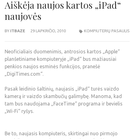
Aiškėja naujos kartos „iPad“
naujovės
BY
ITBAZE
29 LAPKRIČIO, 2010
KOMPIUTERIŲ PASAULIS
Neoficialiais duomenimis, antrosios kartos „Apple“
planšetiniame kompiuteryje „iPad“ bus mažiausiai
penkios naujos esminės funkcijos, pranešė
„DigiTimes.com“.
Pasak leidinio šaltinių, naujasis „iPad“ turės vaizdo
kamerą ir vaizdo skambučių galimybę. Manoma, kad
tam bus naudojama „FaceTime“ programa ir bevielis
„Wi-Fi“ ryšys.
Be to, naujasis kompiuteris, skirtingai nuo pirmojo