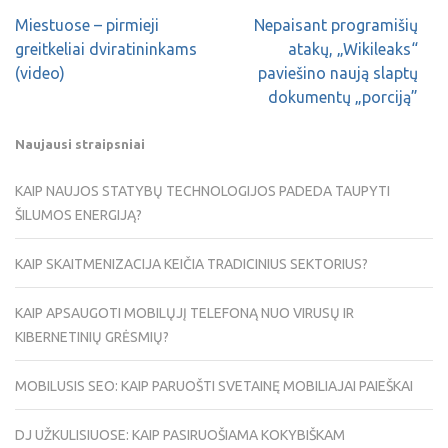
Miestuose – pirmieji
Nepaisant programišių
greitkeliai dviratininkams
atakų, „Wikileaks“
(video)
paviešino naują slaptų
dokumentų „porciją”
Naujausi straipsniai
KAIP NAUJOS STATYBŲ TECHNOLOGIJOS PADEDA TAUPYTI
ŠILUMOS ENERGIJĄ?
KAIP SKAITMENIZACIJA KEIČIA TRADICINIUS SEKTORIUS?
KAIP APSAUGOTI MOBILŲJĮ TELEFONĄ NUO VIRUSŲ IR
KIBERNETINIŲ GRĖSMIŲ?
MOBILUSIS SEO: KAIP PARUOŠTI SVETAINĘ MOBILIAJAI PAIEŠKAI
DJ UŽKULISIUOSE: KAIP PASIRUOŠIAMA KOKYBIŠKAM