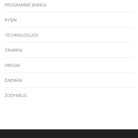
PROGRAMINĖ ĮRANGA
RYŠIAI
TECHNOLOGIJOS
TRUMPAI
VIRUSAI
ŽAIDIMAI
ŽODYNĖLIS