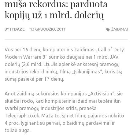
muša rekordus: parduota
kopijų už 1 mlrd. dolerių
BY
ITBAZE
13 GRUODŽIO, 2011
ŽAIDIMAI
Vos per 16 dienų kompiuterinis žaidimas „Call of Duty:
Modern Warfare 3“ surinko daugiau nei 1 mlrd. JAV
dolerių (2,6 mlrd. Lt). Jis aplenkė ankstesnį pramogų
industrijos rekordininką, filmą „Įsikūnijimas“, kuris šią
sumą pasiekė per 17 dienų.
Anot žaidimą sukūrusios kompanijos „Activision“, šie
skaičiai rodo, kad kompiuteriniai žaidimai tebėra itin
svarbi pramogų industrijos sritis, praneša
Telegraph.co.uk. Maža to, šįmet filmų pajamos nukrito
4 proc. lyginant su pernai, o žaidimų pardavimai ir
toliau auga.