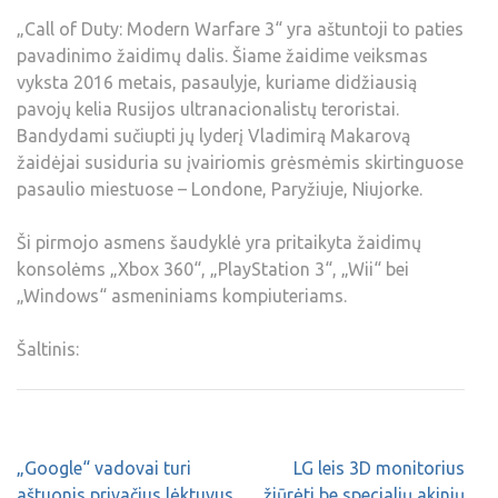
„Call of Duty: Modern Warfare 3“ yra aštuntoji to paties
pavadinimo žaidimų dalis. Šiame žaidime veiksmas
vyksta 2016 metais, pasaulyje, kuriame didžiausią
pavojų kelia Rusijos ultranacionalistų teroristai.
Bandydami sučiupti jų lyderį Vladimirą Makarovą
žaidėjai susiduria su įvairiomis grėsmėmis skirtinguose
pasaulio miestuose – Londone, Paryžiuje, Niujorke.
Ši pirmojo asmens šaudyklė yra pritaikyta žaidimų
konsolėms „Xbox 360“, „PlayStation 3“, „Wii“ bei
„Windows“ asmeniniams kompiuteriams.
Šaltinis:
„Google“ vadovai turi
LG leis 3D monitorius
aštuonis privačius lėktuvus
žiūrėti be specialių akinių