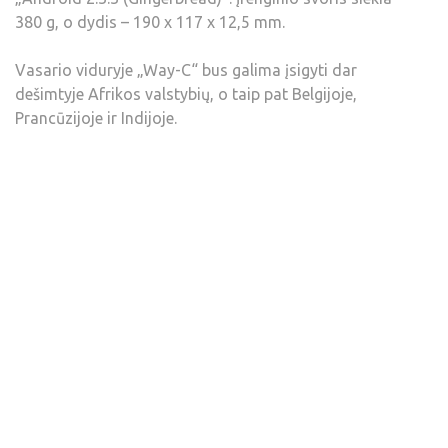
380 g, o dydis – 190 x 117 x 12,5 mm.
Vasario viduryje „Way-C“ bus galima įsigyti dar
dešimtyje Afrikos valstybių, o taip pat Belgijoje,
Prancūzijoje ir Indijoje.