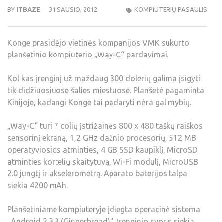
BY
ITBAZE
31 SAUSIO, 2012
KOMPIUTERIŲ PASAULIS
Konge prasidėjo vietinės kompanijos VMK sukurto
planšetinio kompiuterio „Way-C“ pardavimai.
Kol kas įrenginį už maždaug 300 dolerių galima įsigyti
tik didžiuosiuose šalies miestuose. Planšetė pagaminta
Kinijoje, kadangi Konge tai padaryti nėra galimybių.
„Way-C“ turi 7 colių įstrižainės 800 x 480 taškų raiškos
sensorinį ekraną, 1,2 GHz dažnio procesorių, 512 MB
operatyviosios atminties, 4 GB SSD kaupiklį, MicroSD
atminties kortelių skaitytuvą, Wi-Fi modulį, MicroUSB
2.0 jungtį ir akselerometrą. Aparato baterijos talpa
siekia 4200 mAh.
Planšetiniame kompiuteryje įdiegta operacinė sistema
„Android 2.3.3 (Gingerbread)“. Įrenginio svoris siekia