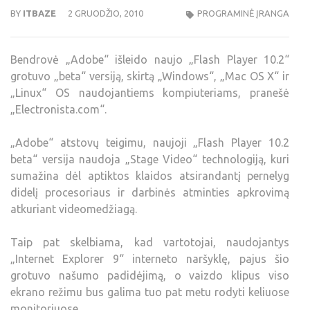
BY
ITBAZE
2 GRUODŽIO, 2010
PROGRAMINĖ ĮRANGA
Bendrovė „Adobe“ išleido naujo „Flash Player 10.2“
grotuvo „beta“ versiją, skirtą „Windows“, „Mac OS X“ ir
„Linux“ OS naudojantiems kompiuteriams, pranešė
„Electronista.com“.
„Adobe“ atstovų teigimu, naujoji „Flash Player 10.2
beta“ versija naudoja „Stage Video“ technologiją, kuri
sumažina dėl aptiktos klaidos atsirandantį pernelyg
didelį procesoriaus ir darbinės atminties apkrovimą
atkuriant videomedžiagą.
Taip pat skelbiama, kad vartotojai, naudojantys
„Internet Explorer 9“ interneto naršyklę, pajus šio
grotuvo našumo padidėjimą, o vaizdo klipus viso
ekrano režimu bus galima tuo pat metu rodyti keliuose
monitoriuose.