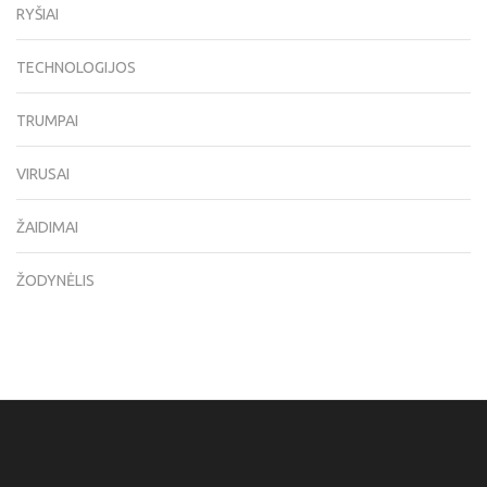
RYŠIAI
TECHNOLOGIJOS
TRUMPAI
VIRUSAI
ŽAIDIMAI
ŽODYNĖLIS