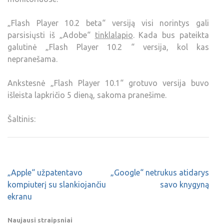
„Flash Player 10.2 beta“ versiją visi norintys gali
parsisiųsti iš „Adobe“
tinklalapio
. Kada bus pateikta
galutinė „Flash Player 10.2 “ versija, kol kas
nepranešama.
Ankstesnė „Flash Player 10.1“ grotuvo versija buvo
išleista lapkričio 5 dieną, sakoma pranešime.
Šaltinis:
„Apple“ užpatentavo
„Google“ netrukus atidarys
kompiuterį su slankiojančiu
savo knygyną
ekranu
Naujausi straipsniai